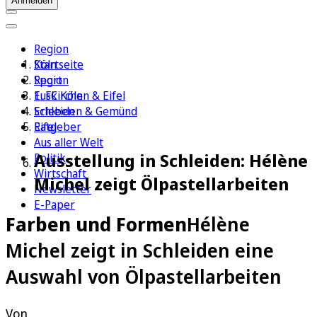
Anmelden
Region
Köln
Startseite
Sport
Region
1. FC Köln
Euskirchen & Eifel
Erleben
Schleiden & Gemünd
Ratgeber
Eifel
Aus aller Welt
Ausstellung in Schleiden: Hélène
Politik
Wirtschaft
Michel zeigt Ölpastellarbeiten
Newsletter
E-Paper
Farben und Formen
Hélène
Michel zeigt in Schleiden eine
Auswahl von Ölpastellarbeiten
Von