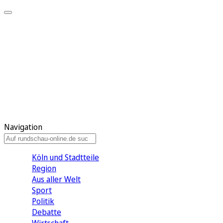
Meine KR
Meine Artikel
Meine Region
Meine Newsletter
Gewinnspiele
Mein Rundschau PLUS
Mein E-Paper
Navigation
Köln und Stadtteile
Region
Aus aller Welt
Sport
Politik
Debatte