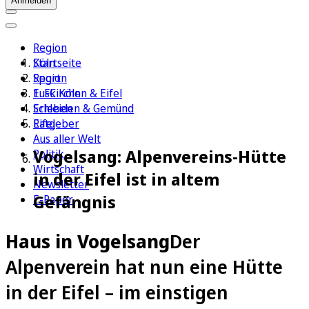
Anmelden
Region
Köln
Startseite
Sport
Region
1. FC Köln
Euskirchen & Eifel
Erleben
Schleiden & Gemünd
Ratgeber
Eifel
Aus aller Welt
Vogelsang: Alpenvereins-Hütte
Politik
Wirtschaft
in der Eifel ist in altem
Newsletter
Gefängnis
E-Paper
Haus in Vogelsang
Der
Alpenverein hat nun eine Hütte
in der Eifel – im einstigen