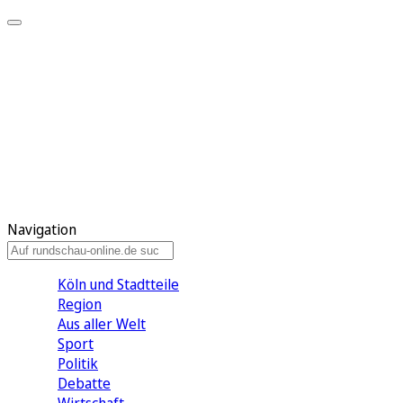
Meine KR
Meine Artikel
Meine Region
Meine Newsletter
Gewinnspiele
Mein Rundschau PLUS
Mein E-Paper
Navigation
Köln und Stadtteile
Region
Aus aller Welt
Sport
Politik
Debatte