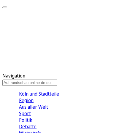
Meine KR
Meine Artikel
Meine Region
Meine Newsletter
Gewinnspiele
Mein Rundschau PLUS
Mein E-Paper
Navigation
Köln und Stadtteile
Region
Aus aller Welt
Sport
Politik
Debatte