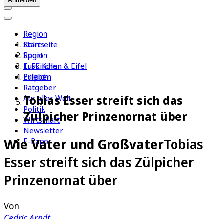
Anmelden
Region
Köln
Startseite
Sport
Region
1. FC Köln
Euskirchen & Eifel
Erleben
Zülpich
Ratgeber
Tobias Esser streift sich das
Aus aller Welt
Politik
Zülpicher Prinzenornat über
Wirtschaft
Newsletter
Wie Vater und Großvater
Tobias
E-Paper
Esser streift sich das Zülpicher
Prinzenornat über
Von
Cedric Arndt