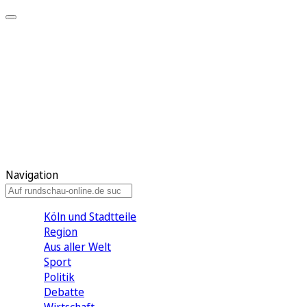
Meine KR
Meine Artikel
Meine Region
Meine Newsletter
Gewinnspiele
Mein Rundschau PLUS
Mein E-Paper
Navigation
Köln und Stadtteile
Region
Aus aller Welt
Sport
Politik
Debatte