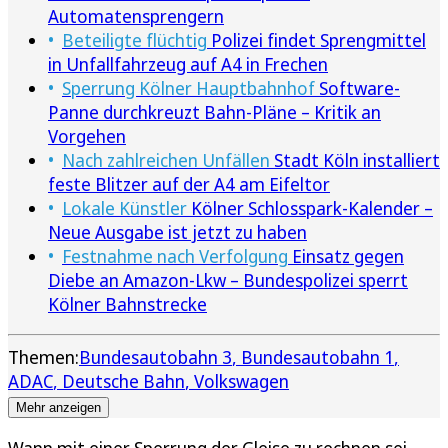
Automatensprengern
Beteiligte flüchtig
Polizei findet Sprengmittel
in Unfallfahrzeug auf A4 in Frechen
Sperrung Kölner Hauptbahnhof
Software-
Panne durchkreuzt Bahn-Pläne – Kritik an
Vorgehen
Nach zahlreichen Unfällen
Stadt Köln installiert
feste Blitzer auf der A4 am Eifeltor
Lokale Künstler
Kölner Schlosspark-Kalender –
Neue Ausgabe ist jetzt zu haben
Festnahme nach Verfolgung
Einsatz gegen
Diebe an Amazon-Lkw – Bundespolizei sperrt
Kölner Bahnstrecke
Themen:
Bundesautobahn 3
Bundesautobahn 1
ADAC
Deutsche Bahn
Volkswagen
Mehr anzeigen