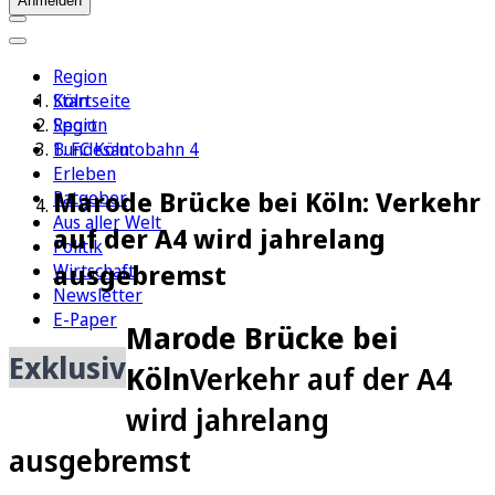
Anmelden
Region
Köln
Startseite
Sport
Region
1. FC Köln
Bundesautobahn 4
Erleben
Marode Brücke bei Köln: Verkehr
Ratgeber
Aus aller Welt
auf der A4 wird jahrelang
Politik
ausgebremst
Wirtschaft
Newsletter
E-Paper
Marode Brücke bei
Exklusiv
Köln
Verkehr auf der A4
wird jahrelang
ausgebremst