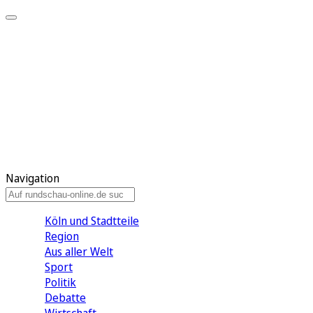
Meine KR
Meine Artikel
Meine Region
Meine Newsletter
Gewinnspiele
Mein Rundschau PLUS
Mein E-Paper
Navigation
Köln und Stadtteile
Region
Aus aller Welt
Sport
Politik
Debatte