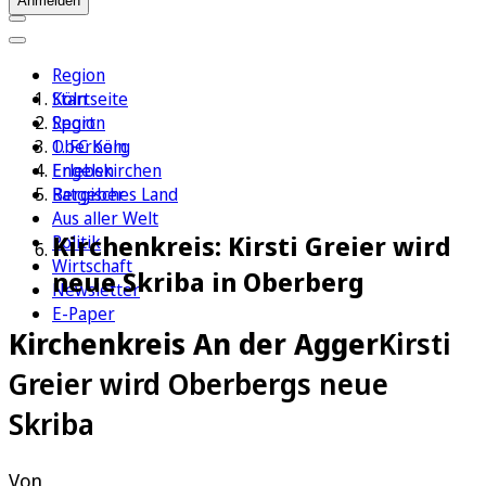
Anmelden
Region
Köln
Startseite
Sport
Region
1. FC Köln
Oberberg
Erleben
Engelskirchen
Ratgeber
Bergisches Land
Aus aller Welt
Kirchenkreis: Kirsti Greier wird
Politik
Wirtschaft
neue Skriba in Oberberg
Newsletter
E-Paper
Kirchenkreis An der Agger
Kirsti
Greier wird Oberbergs neue
Skriba
Von