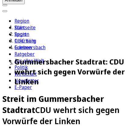
Anmelden
Region
Köln
Startseite
Sport
Region
1. FC Köln
Oberberg
Erleben
Gummersbach
Ratgeber
Gummersbacher Stadtrat: CDU
Aus aller Welt
Politik
wehrt sich gegen Vorwürfe der
Wirtschaft
Linken
Newsletter
E-Paper
Streit im Gummersbacher
Stadtrat
CDU wehrt sich gegen
Vorwürfe der Linken