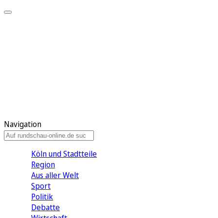
Meine KR
Meine Artikel
Meine Region
Meine Newsletter
Gewinnspiele
Mein Rundschau PLUS
Mein E-Paper
Navigation
Köln und Stadtteile
Region
Aus aller Welt
Sport
Politik
Debatte