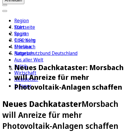
Anmelden
Region
Köln
Startseite
Sport
Region
1. FC Köln
Oberberg
Erleben
Morsbach
Ratgeber
Naturschutzbund Deutschland
Aus aller Welt
Neues Dachkataster: Morsbach
Politik
Wirtschaft
will Anreize für mehr
Newsletter
Photovoltaik-Anlagen schaffen
E-Paper
Neues Dachkataster
Morsbach
will Anreize für mehr
Photovoltaik-Anlagen schaffen