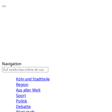
Meine KR
Meine Artikel
Meine Region
Meine Newsletter
Gewinnspiele
Mein Rundschau PLUS
Mein E-Paper
Navigation
Köln und Stadtteile
Region
Aus aller Welt
Sport
Politik
Debatte