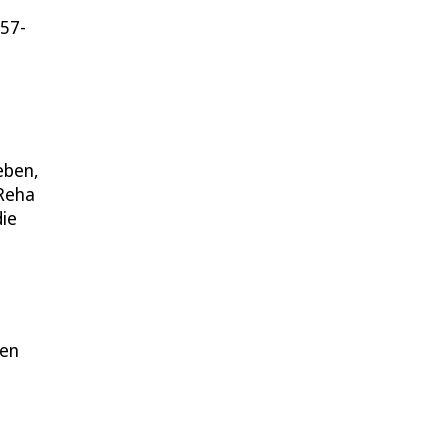
 57-
eben,
 Reha
die
gen