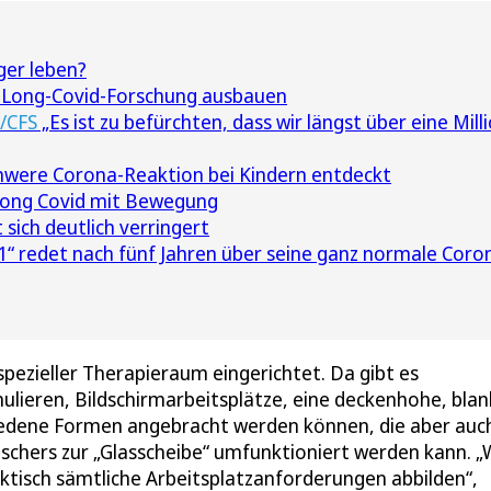
ger leben?
l Long-Covid-Forschung ausbauen
E/CFS
„Es ist zu befürchten, dass wir längst über eine Mill
hwere Corona-Reaktion bei Kindern entdeckt
Long Covid mit Bewegung
 sich deutlich verringert
1“ redet nach fünf Jahren über seine ganz normale Coro
pezieller Therapieraum eingerichtet. Da gibt es
imulieren, Bildschirmarbeitsplätze, eine deckenhohe, bla
iedene Formen angebracht werden können, die aber auch
schers zur „Glasscheibe“ umfunktioniert werden kann. „
isch sämtliche Arbeitsplatzanforderungen abbilden“,