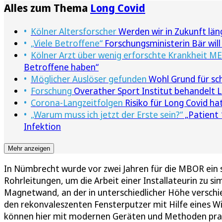
Alles zum Thema
Long Covid
Kölner Altersforscher
Werden wir in Zukunft län
„Viele Betroffene“
Forschungsministerin Bär wil
Kölner Arzt über wenig erforschte Krankheit M
Betroffene haben“
Möglicher Auslöser gefunden
Wohl Grund für sc
Forschung
Overather Sport Institut behandelt 
Corona-Langzeitfolgen
Risiko für Long Covid hat
„Warum muss ich jetzt der Erste sein?“
„Patient 
Infektion
Mehr anzeigen
In Nümbrecht wurde vor zwei Jahren für die MBOR ein s
Rohrleitungen, um die Arbeit einer Installateurin zu s
Magnetwand, an der in unterschiedlicher Höhe versch
den rekonvaleszenten Fensterputzer mit Hilfe eines Wi
können hier mit modernen Geräten und Methoden prakt