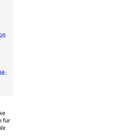
ion
na-
nke
 für
Wir