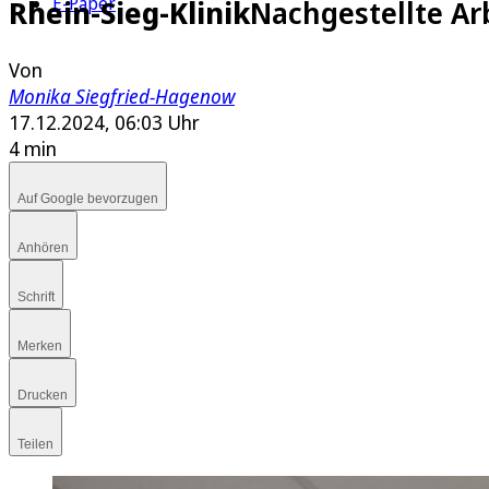
E-Paper
Rhein-Sieg-Klinik
Nachgestellte A
Von
Monika Siegfried-Hagenow
17.12.2024, 06:03 Uhr
4 min
Auf Google bevorzugen
Anhören
Schrift
Merken
Drucken
Teilen