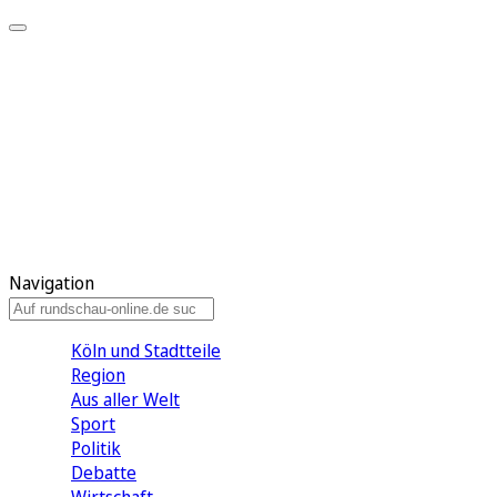
Meine KR
Meine Artikel
Meine Region
Meine Newsletter
Gewinnspiele
Mein Rundschau PLUS
Mein E-Paper
Navigation
Köln und Stadtteile
Region
Aus aller Welt
Sport
Politik
Debatte