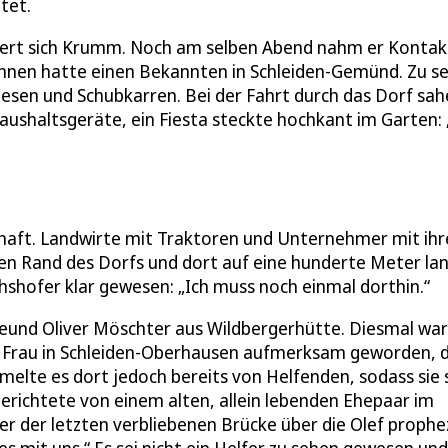
tet.
nnert sich Krumm. Noch am selben Abend nahm er Kontak
 ihnen hatte einen Bekannten in Schleiden-Gemünd. Zu s
Besen und Schubkarren. Bei der Fahrt durch das Dorf sa
aushaltsgeräte, ein Fiesta steckte hochkant im Garten:
chaft. Landwirte mit Traktoren und Unternehmer mit ih
n Rand des Dorfs und dort auf eine hunderte Meter la
hshofer klar gewesen: „Ich muss noch einmal dorthin.“
reund Oliver Möschter aus Wildbergerhütte. Diesmal war
e Frau in Schleiden-Oberhausen aufmerksam geworden, d
melte es dort jedoch bereits von Helfenden, sodass sie 
erichtete von einem alten, allein lebenden Ehepaar im
r der letzten verbliebenen Brücke über die Olef prophe