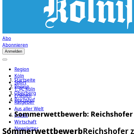
Abo
Abonnieren
Anmelden
Region
Köln
Startseite
Sport
Region
1. FC Köln
Oberberg
Erleben
Reichshof
Ratgeber
Aus aller Welt
Sommerwettbewerb: Reichshofer 
Politik
Wirtschaft
Newsletter
Sommerwettbewerb
Reichshofer 