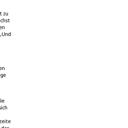
t zu
echst
hen
 „Und
ren
nge
ie
sich
zeite