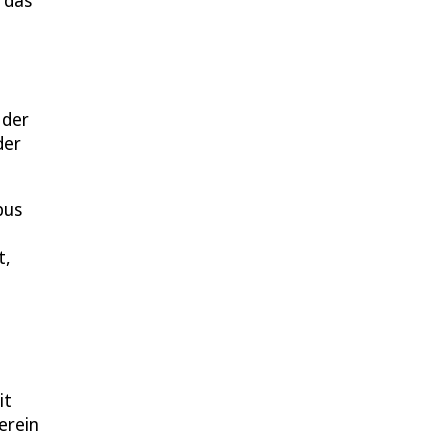
 das
 der
der
bus
t,
it
erein