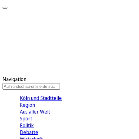
Meine KR
Meine Artikel
Meine Region
Meine Newsletter
Gewinnspiele
Mein Rundschau PLUS
Mein E-Paper
Navigation
Köln und Stadtteile
Region
Aus aller Welt
Sport
Politik
Debatte