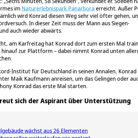
: „Sechs Minuten, 58 Sekunden“, verkündet er. Soeben h
Turmes im
Naturerlebnispark Panarbora
erreicht. Außer 
, nämlich wird Konrad diesen Weg sehr viel öfter gehen, u
ordversuch. In dieser Zeit muss der Mann aus Siegen-
und auch wieder abwärts.
ht, am Karfreitag hat Konrad dort zum ersten Mal train
hinauf zur Plattform – dabei nimmt Konrad unten aller
chen.
kord-Institut für Deutschland in seinen Annalen, Konrad
hter Maik Kaufmann anreisen, um das Gelingen oder au
hony Konrad das erste Mal starten.
reut sich der Aspirant über Unterstützung
ulgebäude wächst aus 26 Elementen