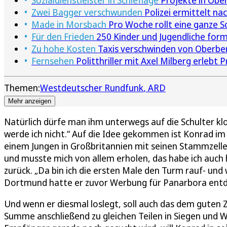
Sozialdienstleister in Schieflage
Projekte in Ober
Zwei Bagger verschwunden
Polizei ermittelt na
Made in Morsbach
Pro Woche rollt eine ganze S
Für den Frieden
250 Kinder und Jugendliche form
Zu hohe Kosten
Taxis verschwinden von Oberber
Fernsehen
Politthriller mit Axel Milberg erlebt
Themen:
Westdeutscher Rundfunk
ARD
Mehr anzeigen
Natürlich dürfe man ihm unterwegs auf die Schulter kl
werde ich nicht.“ Auf die Idee gekommen ist Konrad 
einem Jungen in Großbritannien mit seinen Stammzelle
und musste mich von allem erholen, das habe ich auch 
zurück. „Da bin ich die ersten Male den Turm rauf- und
Dortmund hatte er zuvor Werbung für Panarbora entdec
Und wenn er diesmal loslegt, soll auch das dem guten 
Summe anschließend zu gleichen Teilen in Siegen und 