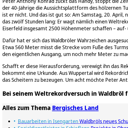
Peter Anthony Konrad zückt das Handy, stoppt die Zeit
der 40-Jährige die Aussichtsplattform des hölzernen 
ist er nicht. Und das ist gut so: Am Samstag, 20. April
das zwölf Stunden lang: Er wagt nämlich einen Weltrek
Eiserfeld insgesamt 2500 Höhenmeter schaffen – auf- 
Dafür hat er sich das Waldbröler Wahrzeichen ausgesuc
Etwa 560 Meter misst die Strecke vom Fuße des Turms 
den eigentlichen Ausgang, um noch mehr Meter zu ma
Schafft er diese Herausforderung, verewigt ihn das Re
bekommt eine Urkunde. Aus Wuppertal wird Rekordric
das Scheitern zu bezeugen. Um acht möchte Peter Ant
Bei seinem Weltrekordversuch in Waldbröl f
Alles zum Thema
Bergisches Land
Bauarbeiten in Isengarten
Waldbröls neues Sch