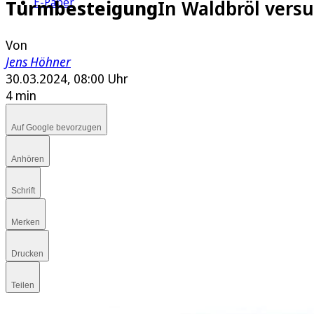
E-Paper
Turmbesteigung
In Waldbröl vers
Von
Jens Höhner
30.03.2024, 08:00 Uhr
4 min
Auf Google bevorzugen
Anhören
Schrift
Merken
Drucken
Teilen