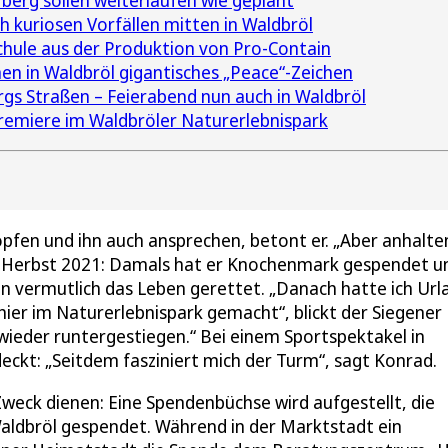
berg sollen weiterlaufen wie geplant
ch kuriosen Vorfällen mitten in Waldbröl
chule aus der Produktion von Pro-Contain
en in Waldbröl gigantisches „Peace“-Zeichen
gs Straßen – Feierabend nun auch in Waldbröl
 Premiere im Waldbröler Naturerlebnispark
opfen und ihn auch ansprechen, betont er. „Aber anhalte
im Herbst 2021: Damals hat er Knochenmark gespendet u
n vermutlich das Leben gerettet. „Danach hatte ich Url
hier im Naturerlebnispark gemacht“, blickt der Siegener
 wieder runtergestiegen.“ Bei einem Sportspektakel in
kt: „Seitdem fasziniert mich der Turm“, sagt Konrad.
Zweck dienen: Eine Spendenbüchse wird aufgestellt, die
Waldbröl gespendet. Während in der Marktstadt ein