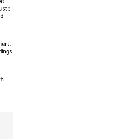
at
Puste
nd
iert.
dings
ch