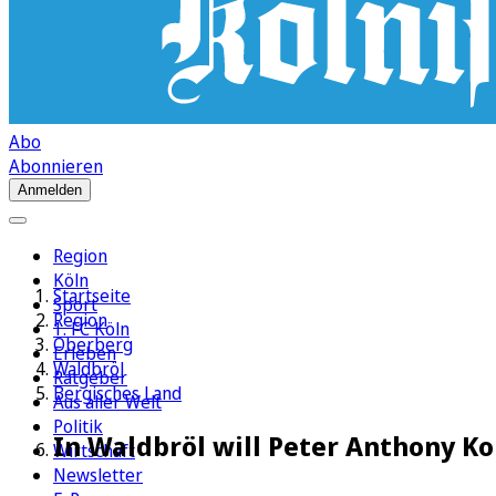
Abo
Abonnieren
Anmelden
Region
Köln
Startseite
Sport
Region
1. FC Köln
Oberberg
Erleben
Waldbröl
Ratgeber
Bergisches Land
Aus aller Welt
Politik
In Waldbröl will Peter Anthony K
Wirtschaft
Newsletter