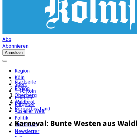
Abo
Abonnieren
Anmelden
Region
Köln
Startseite
Sport
Region
1. FC Köln
Oberberg
Erleben
Waldbröl
Ratgeber
Bergisches Land
Aus aller Welt
Politik
Karneval: Bunte Westen aus Waldb
Wirtschaft
Newsletter