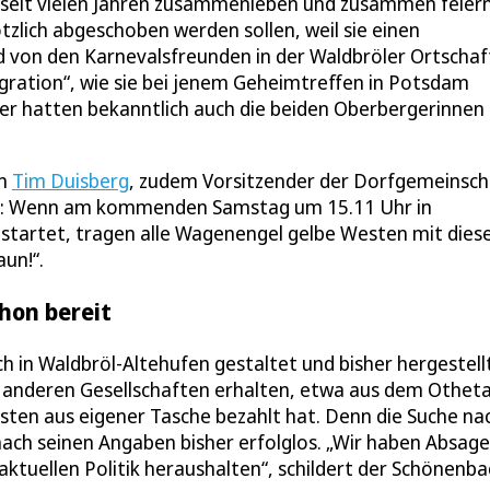
ir seit vielen Jahren zusammenleben und zusammen feier
tzlich abgeschoben werden sollen, weil sie einen
d von den Karnevalsfreunden in der Waldbröler Ortschaf
gration“, wie sie bei jenem Geheimtreffen in Potsdam
r hatten bekanntlich auch die beiden Oberbergerinnen
en
Tim Duisberg
, zudem Vorsitzender der Dorfgemeinsch
ut: Wenn am kommenden Samstag um 15.11 Uhr in
startet, tragen alle Wagenengel gelbe Westen mit die
aun!“.
hon bereit
in Waldbröl-Altehufen gestaltet und bisher hergestell
 anderen Gesellschaften erhalten, etwa aus dem Otheta
esten aus eigener Tasche bezahlt hat. Denn die Suche na
ach seinen Angaben bisher erfolglos. „Wir haben Absag
ktuellen Politik heraushalten“, schildert der Schönenba