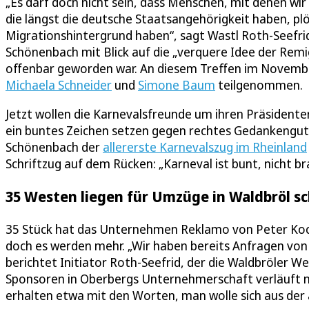
„Es darf doch nicht sein, dass Menschen, mit denen w
die längst die deutsche Staatsangehörigkeit haben, plö
Migrationshintergrund haben“, sagt Wastl Roth-Seefri
Schönenbach mit Blick auf die „verquere Idee der Remi
offenbar geworden war. An diesem Treffen im Novembe
Michaela Schneider
und
Simone Baum
teilgenommen.
Jetzt wollen die Karnevalsfreunde um ihren Präsident
ein buntes Zeichen setzen gegen rechtes Gedankeng
Schönenbach der
allererste Karnevalszug im Rheinland
Schriftzug auf dem Rücken: „Karneval ist bunt, nicht br
35 Westen liegen für Umzüge in Waldbröl sc
35 Stück hat das Unternehmen Reklamo von Peter Koch 
doch es werden mehr. „Wir haben bereits Anfragen von
berichtet Initiator Roth-Seefrid, der die Waldbröler W
Sponsoren in Oberbergs Unternehmerschaft verläuft n
erhalten etwa mit den Worten, man wolle sich aus der a