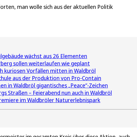
ten, man wolle sich aus der aktuellen Politik
ulgebäude wächst aus 26 Elementen
berg sollen weiterlaufen wie geplant
ch kuriosen Vorfällen mitten in Waldbröl
chule aus der Produktion von Pro-Contain
en in Waldbröl gigantisches „Peace“-Zeichen
gs Straßen – Feierabend nun auch in Waldbröl
 Premiere im Waldbröler Naturerlebnispark
germeister im gesamten Kreis über diese Aktion, auch