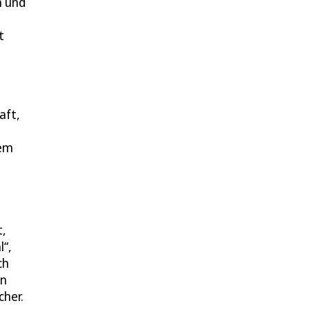
n und
t
aft,
sem
t,
l“,
ch
en
cher.