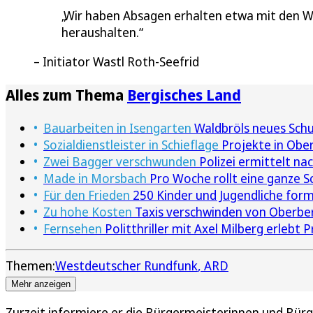
Wir haben Absagen erhalten etwa mit den Wor
heraushalten.
Initiator Wastl Roth-Seefrid
Alles zum Thema
Bergisches Land
Bauarbeiten in Isengarten
Waldbröls neues Sch
Sozialdienstleister in Schieflage
Projekte in Ober
Zwei Bagger verschwunden
Polizei ermittelt na
Made in Morsbach
Pro Woche rollt eine ganze S
Für den Frieden
250 Kinder und Jugendliche form
Zu hohe Kosten
Taxis verschwinden von Oberber
Fernsehen
Politthriller mit Axel Milberg erlebt
Themen:
Westdeutscher Rundfunk
ARD
Mehr anzeigen
Zurzeit informiere er die Bürgermeisterinnen und Bür