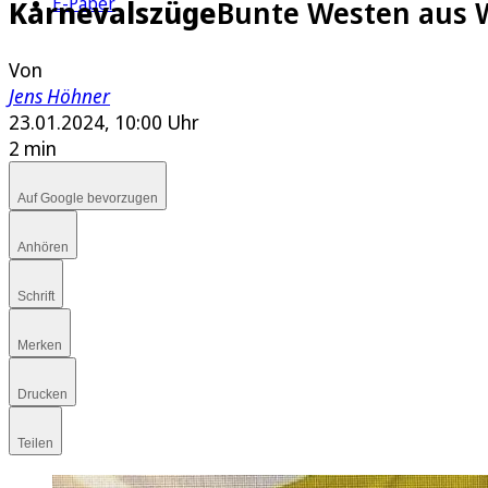
E-Paper
Karnevalszüge
Bunte Westen aus W
Von
Jens Höhner
23.01.2024, 10:00 Uhr
2 min
Auf Google bevorzugen
Anhören
Schrift
Merken
Drucken
Teilen