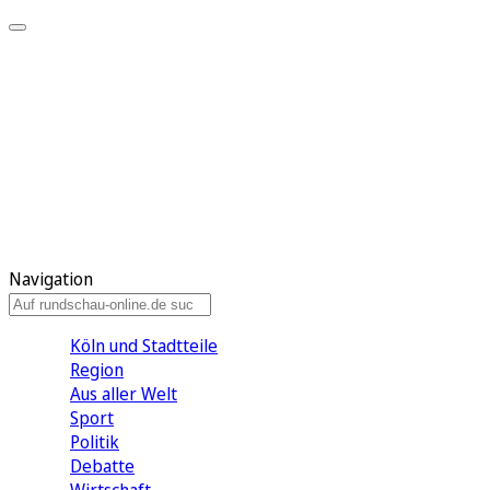
Meine KR
Meine Artikel
Meine Region
Meine Newsletter
Gewinnspiele
Mein Rundschau PLUS
Mein E-Paper
Navigation
Köln und Stadtteile
Region
Aus aller Welt
Sport
Politik
Debatte