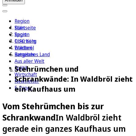
Anmelden
Region
Köln
Startseite
Sport
Region
1. FC Köln
Oberberg
Erleben
Waldbröl
Ratgeber
Bergisches Land
Aus aller Welt
Stehrümchen und
Politik
Wirtschaft
Schrankwände: In Waldbröl zieht
Newsletter
ein Kaufhaus um
E-Paper
Vom Stehrümchen bis zur
Schrankwand
In Waldbröl zieht
gerade ein ganzes Kaufhaus um