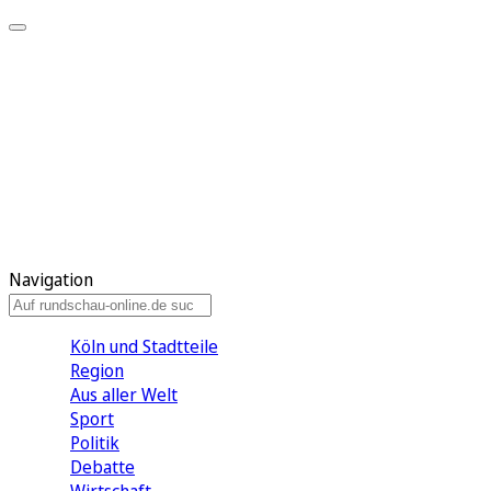
Meine KR
Meine Artikel
Meine Region
Meine Newsletter
Gewinnspiele
Mein Rundschau PLUS
Mein E-Paper
Navigation
Köln und Stadtteile
Region
Aus aller Welt
Sport
Politik
Debatte