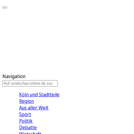
Meine KR
Meine Artikel
Meine Region
Meine Newsletter
Gewinnspiele
Mein Rundschau PLUS
Mein E-Paper
Navigation
Köln und Stadtteile
Region
Aus aller Welt
Sport
Politik
Debatte