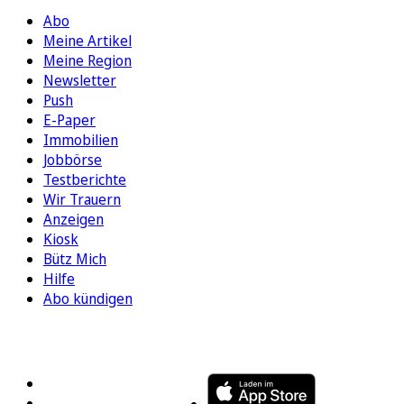
Abo
Meine Artikel
Meine Region
Newsletter
Push
E-Paper
Immobilien
Jobbörse
Testberichte
Wir Trauern
Anzeigen
Kiosk
Bütz Mich
Hilfe
Abo kündigen
FOLGEN SIE UNS
ENTDECKEN SIE UNSERE APP