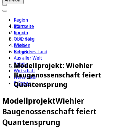
Anmelden
Region
Köln
Startseite
Sport
Region
1. FC Köln
Oberberg
Erleben
Wiehl
Ratgeber
Bergisches Land
Aus aller Welt
Modellprojekt: Wiehler
Politik
Wirtschaft
Baugenossenschaft feiert
Newsletter
Quantensprung
E-Paper
Modellprojekt
Wiehler
Baugenossenschaft feiert
Quantensprung