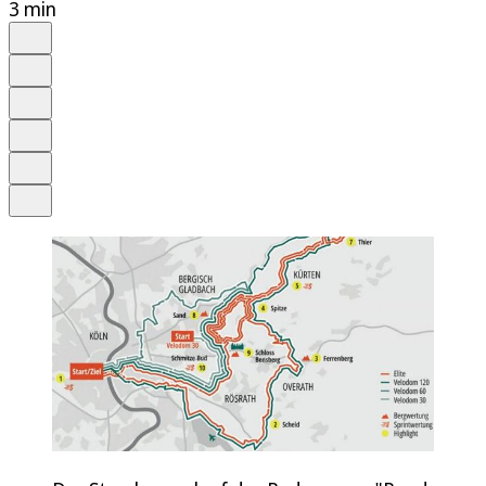
3 min
Auf Google bevorzugen
Anhören
Schrift
Merken
Drucken
Teilen