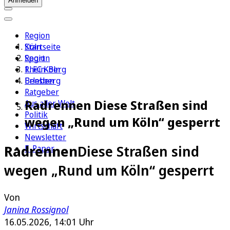
Anmelden
Region
Köln
Startseite
Sport
Region
1. FC Köln
Rhein-Berg
Erleben
Bensberg
Ratgeber
Radrennen Diese Straßen sind
Aus aller Welt
Politik
wegen „Rund um Köln“ gesperrt
Wirtschaft
Newsletter
Radrennen
Diese Straßen sind
E-Paper
wegen „Rund um Köln“ gesperrt
Von
Janina Rossignol
16.05.2026, 14:01 Uhr