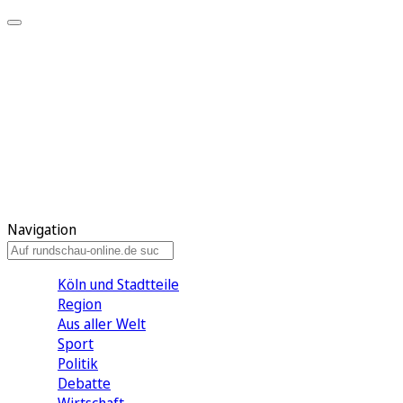
Meine KR
Meine Artikel
Meine Region
Meine Newsletter
Gewinnspiele
Mein Rundschau PLUS
Mein E-Paper
Navigation
Köln und Stadtteile
Region
Aus aller Welt
Sport
Politik
Debatte