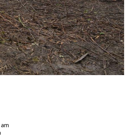
e am
n