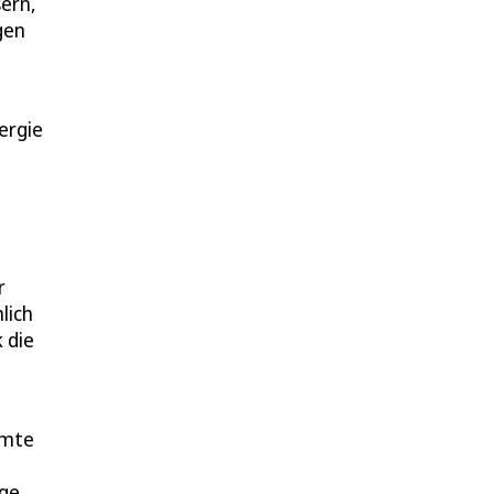
ern,
gen
ergie
r
lich
 die
amte
rge