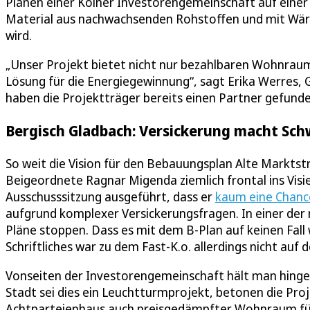
Plänen einer Kölner Investorengemeinschaft auf einer
Material aus nachwachsenden Rohstoffen und mit Wärm
wird.
„Unser Projekt bietet nicht nur bezahlbaren Wohnraum
Lösung für die Energiegewinnung“, sagt Erika Werres, 
haben die Projektträger bereits einen Partner gefunde
Bergisch Gladbach: Versickerung macht Sch
So weit die Vision für den Bebauungsplan Alte Marktstr
Beigeordnete Ragnar Migenda ziemlich frontal ins Vis
Ausschusssitzung ausgeführt, dass er
kaum eine Chanc
aufgrund komplexer Versickerungsfragen. In einer der 
Pläne stoppen. Dass es mit dem B-Plan auf keinen Fall
Schriftliches war zu dem Fast-K.o. allerdings nicht au
Vonseiten der Investorengemeinschaft hält man hingeg
Stadt sei dies ein Leuchtturmprojekt, betonen die Proj
Achtparteienhaus auch preisgedämpfter Wohnraum für 