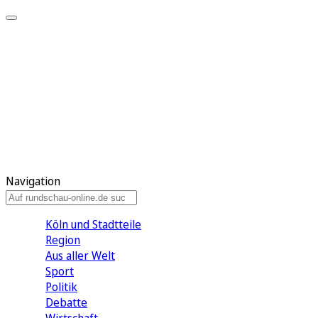
Meine KR
Meine Artikel
Meine Region
Meine Newsletter
Gewinnspiele
Mein Rundschau PLUS
Mein E-Paper
Navigation
Köln und Stadtteile
Region
Aus aller Welt
Sport
Politik
Debatte