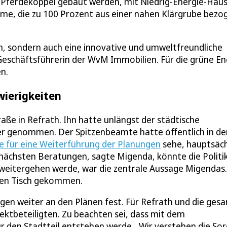
 Pferdekoppel gebaut werden, mit Niedrig-Energie-Häus
e, die zu 100 Prozent aus einer nahen Klärgrube bezo
, sondern auch eine innovative und umweltfreundliche
Geschäftsführerin der WvM Immobilien. Für die grüne En
n.
wierigkeiten
aße in Refrath. Ihn hatte unlängst der städtische
ier genommen. Der Spitzenbeamte hatte öffentlich in de
e für eine Weiterführung der Planungen
sehe, hauptsäch
nächsten Beratungen, sagte Migenda, könnte die Politik
 weitergehen werde, war die zentrale Aussage Migendas.
f den Tisch gekommen.
en weiter an den Plänen fest. Für Refrath und die ges
ektbeteiligten. Zu beachten sei, dass mit dem
den Stadtteil entstehen werde. „Wir verstehen die So