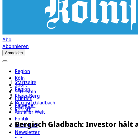
Abo
Abonnieren
Anmelden
Region
Köln
Startseite
Sport
Region
1. FC Köln
Rhein-Berg
Erleben
Bergisch Gladbach
Ratgeber
Refrath
Aus aller Welt
Politik
Bergisch Gladbach: Investor hält 
Wirtschaft
Newsletter