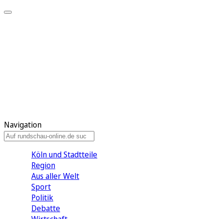
Meine KR
Meine Artikel
Meine Region
Meine Newsletter
Gewinnspiele
Mein Rundschau PLUS
Mein E-Paper
Navigation
Köln und Stadtteile
Region
Aus aller Welt
Sport
Politik
Debatte