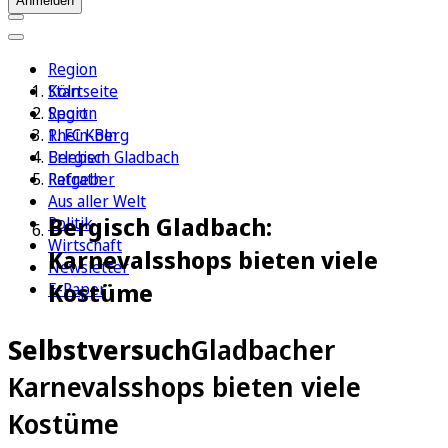
Anmelden
Region
Köln
Startseite
Sport
Region
1. FC Köln
Rhein-Berg
Erleben
Bergisch Gladbach
Ratgeber
Refrath
Aus aller Welt
Bergisch Gladbach:
Politik
Wirtschaft
Karnevalsshops bieten viele
Newsletter
Kostüme
E-Paper
Selbstversuch
Gladbacher
Karnevalsshops bieten viele
Kostüme