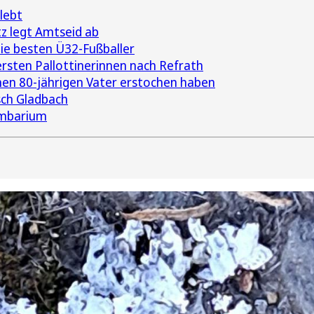
lebt
z legt Amtseid ab
die besten Ü32-Fußballer
rsten Pallottinerinnen nach Refrath
inen 80-jährigen Vater erstochen haben
sch Gladbach
umbarium