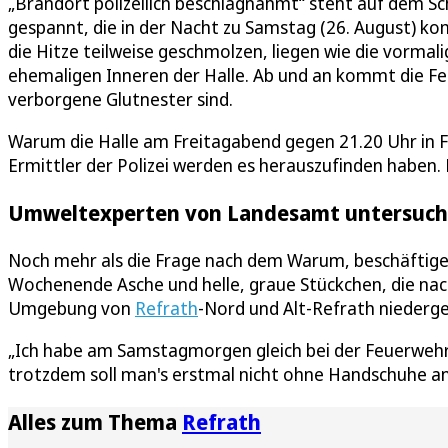
„Brandort polizeilich beschlagnahmt“ steht auf dem Sch
gespannt, die in der Nacht zu Samstag (26. August) ko
die Hitze teilweise geschmolzen, liegen wie die vorm
ehemaligen Inneren der Halle. Ab und an kommt die Fe
verborgene Glutnester sind.
Warum die Halle am Freitagabend gegen 21.20 Uhr in 
Ermittler der Polizei werden es herauszufinden haben.
Umweltexperten von Landesamt untersucht
Noch mehr als die Frage nach dem Warum, beschäftig
Wochenende Asche und helle, graue Stückchen, die na
Umgebung von
Refrath
-Nord und Alt-Refrath niederg
„Ich habe am Samstagmorgen gleich bei der Feuerwehr an
trotzdem soll man's erstmal nicht ohne Handschuhe an
Alles zum Thema
Refrath