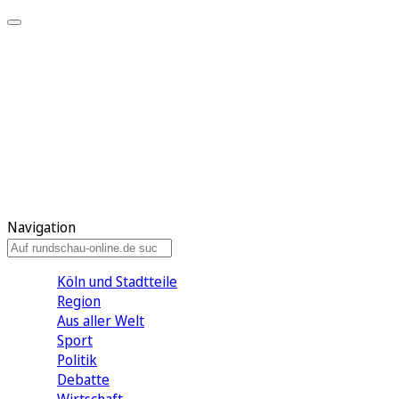
Meine KR
Meine Artikel
Meine Region
Meine Newsletter
Gewinnspiele
Mein Rundschau PLUS
Mein E-Paper
Navigation
Köln und Stadtteile
Region
Aus aller Welt
Sport
Politik
Debatte