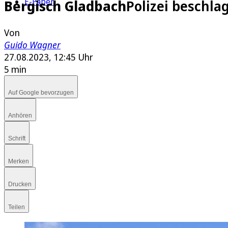
E-Paper
Bergisch Gladbach
Polizei beschla
Von
Guido Wagner
27.08.2023, 12:45 Uhr
5 min
Auf Google bevorzugen
Anhören
Schrift
Merken
Drucken
Teilen