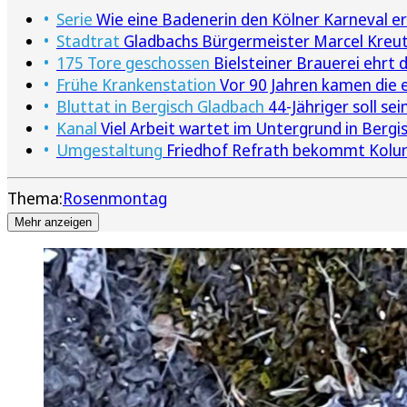
Serie
Wie eine Badenerin den Kölner Karneval er
Stadtrat
Gladbachs Bürgermeister Marcel Kreut
175 Tore geschossen
Bielsteiner Brauerei ehrt 
Frühe Krankenstation
Vor 90 Jahren kamen die e
Bluttat in Bergisch Gladbach
44-Jähriger soll se
Kanal
Viel Arbeit wartet im Untergrund in Bergi
Umgestaltung
Friedhof Refrath bekommt Kol
Thema:
Rosenmontag
Mehr anzeigen