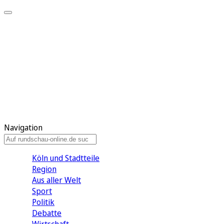
Meine KR
Meine Artikel
Meine Region
Meine Newsletter
Gewinnspiele
Mein Rundschau PLUS
Mein E-Paper
Navigation
Köln und Stadtteile
Region
Aus aller Welt
Sport
Politik
Debatte