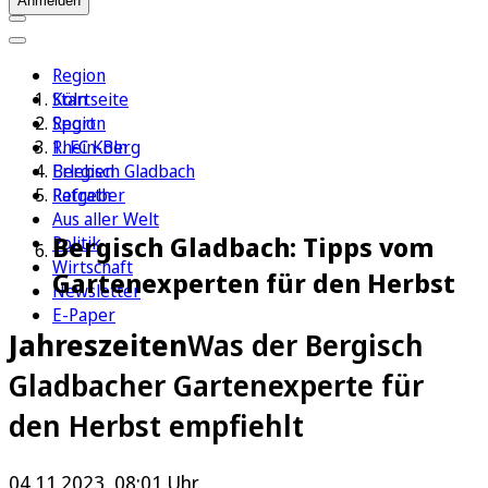
Anmelden
Region
Köln
Startseite
Sport
Region
1. FC Köln
Rhein-Berg
Erleben
Bergisch Gladbach
Ratgeber
Refrath
Aus aller Welt
Bergisch Gladbach: Tipps vom
Politik
Wirtschaft
Gartenexperten für den Herbst
Newsletter
E-Paper
Jahreszeiten
Was der Bergisch
Gladbacher Gartenexperte für
den Herbst empfiehlt
04.11.2023, 08:01 Uhr