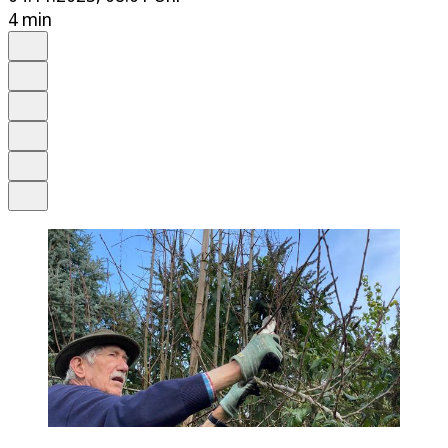
4 min
Auf Google bevorzugen
Anhören
Schrift
Merken
Drucken
Teilen