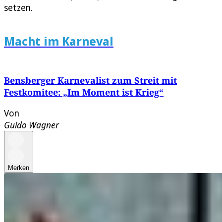
setzen.
Macht im Karneval
Bensberger Karnevalist zum Streit mit
Festkomitee: „Im Moment ist Krieg“
Von
Guido Wagner
Merken