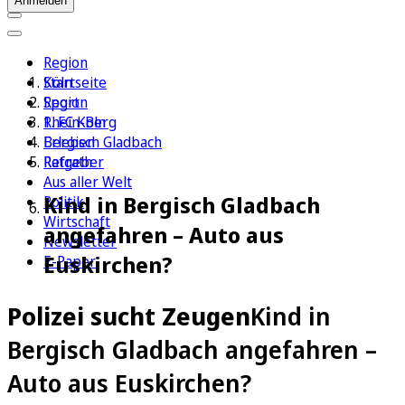
Anmelden
Region
Köln
Startseite
Sport
Region
1. FC Köln
Rhein-Berg
Erleben
Bergisch Gladbach
Ratgeber
Refrath
Aus aller Welt
Kind in Bergisch Gladbach
Politik
Wirtschaft
angefahren – Auto aus
Newsletter
Euskirchen?
E-Paper
Polizei sucht Zeugen
Kind in
Bergisch Gladbach angefahren –
Auto aus Euskirchen?