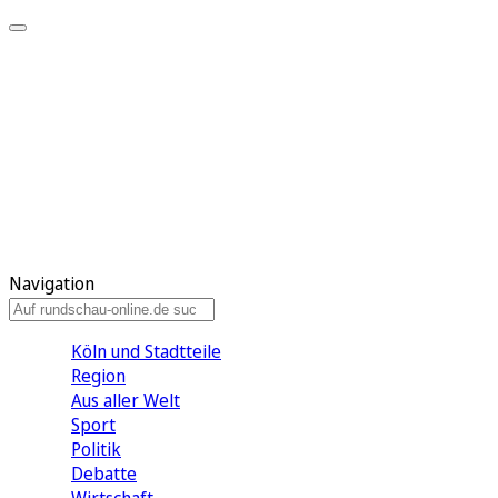
Meine KR
Meine Artikel
Meine Region
Meine Newsletter
Gewinnspiele
Mein Rundschau PLUS
Mein E-Paper
Navigation
Köln und Stadtteile
Region
Aus aller Welt
Sport
Politik
Debatte