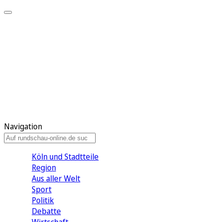
Meine KR
Meine Artikel
Meine Region
Meine Newsletter
Gewinnspiele
Mein Rundschau PLUS
Mein E-Paper
Navigation
Köln und Stadtteile
Region
Aus aller Welt
Sport
Politik
Debatte