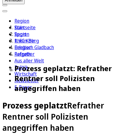
Anmelden
Region
Köln
Startseite
Sport
Region
1. FC Köln
Rhein-Berg
Erleben
Bergisch Gladbach
Ratgeber
Refrath
Aus aller Welt
Prozess geplatzt: Refrather
Politik
Wirtschaft
Rentner soll Polizisten
Newsletter
angegriffen haben
E-Paper
Prozess geplatzt
Refrather
Rentner soll Polizisten
angegriffen haben