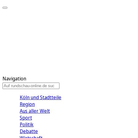
Meine KR
Meine Artikel
Meine Region
Meine Newsletter
Gewinnspiele
Mein Rundschau PLUS
Mein E-Paper
Navigation
Köln und Stadtteile
Region
Aus aller Welt
Sport
Politik
Debatte