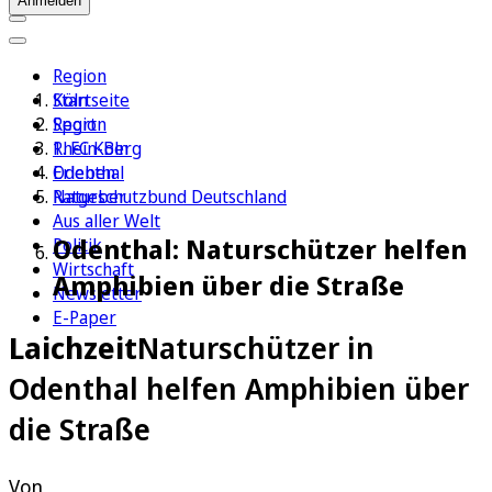
Anmelden
Region
Köln
Startseite
Sport
Region
1. FC Köln
Rhein-Berg
Erleben
Odenthal
Ratgeber
Naturschutzbund Deutschland
Aus aller Welt
Odenthal: Naturschützer helfen
Politik
Wirtschaft
Amphibien über die Straße
Newsletter
E-Paper
Laichzeit
Naturschützer in
Odenthal helfen Amphibien über
die Straße
Von