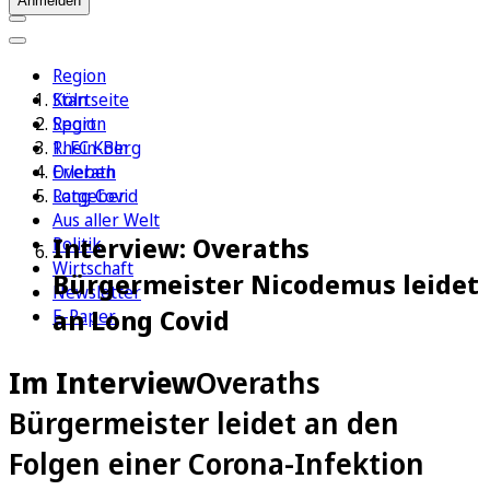
Anmelden
Region
Köln
Startseite
Sport
Region
1. FC Köln
Rhein-Berg
Erleben
Overath
Ratgeber
Long Covid
Aus aller Welt
Interview: Overaths
Politik
Wirtschaft
Bürgermeister Nicodemus leidet
Newsletter
an Long Covid
E-Paper
Im Interview
Overaths
Bürgermeister leidet an den
Folgen einer Corona-Infektion