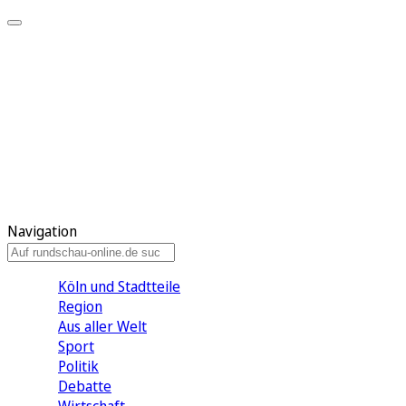
Meine KR
Meine Artikel
Meine Region
Meine Newsletter
Gewinnspiele
Mein Rundschau PLUS
Mein E-Paper
Navigation
Köln und Stadtteile
Region
Aus aller Welt
Sport
Politik
Debatte