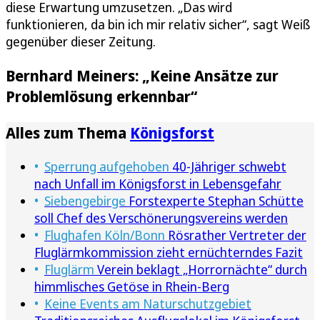
diese Erwartung umzusetzen. „Das wird
funktionieren, da bin ich mir relativ sicher“, sagt Weiß
gegenüber dieser Zeitung.
Bernhard Meiners: „Keine Ansätze zur
Problemlösung erkennbar“
Alles zum Thema
Königsforst
Sperrung aufgehoben
40-Jähriger schwebt
nach Unfall im Königsforst in Lebensgefahr
Siebengebirge
Forstexperte Stephan Schütte
soll Chef des Verschönerungsvereins werden
Flughafen Köln/Bonn
Rösrather Vertreter der
Fluglärmkommission zieht ernüchterndes Fazit
Fluglärm
Verein beklagt „Horrornächte“ durch
himmlisches Getöse in Rhein-Berg
Keine Events am Naturschutzgebiet