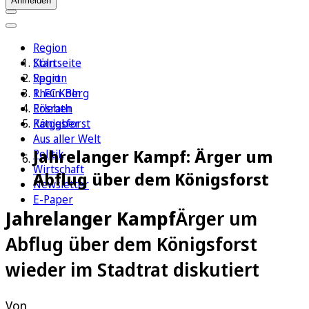
Anmelden
Region
Köln
Startseite
Sport
Region
1. FC Köln
Rhein-Berg
Erleben
Rösrath
Ratgeber
Königsforst
Aus aller Welt
Jahrelanger Kampf: Ärger um
Politik
Wirtschaft
Abflug über dem Königsforst
Newsletter
E-Paper
Jahrelanger Kampf
Ärger um
Abflug über dem Königsforst
wieder im Stadtrat diskutiert
Von