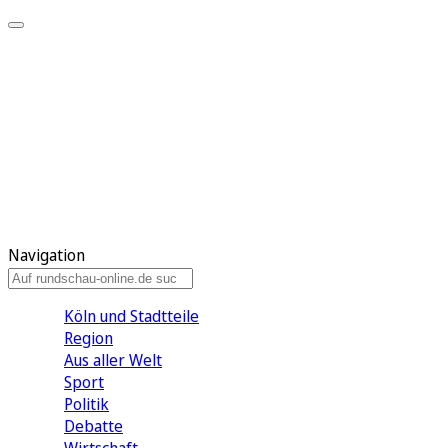
Meine KR
Meine Artikel
Meine Region
Meine Newsletter
Gewinnspiele
Mein Rundschau PLUS
Mein E-Paper
Navigation
Köln und Stadtteile
Region
Aus aller Welt
Sport
Politik
Debatte