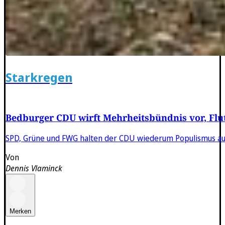
Starkregen
Bedburger CDU wirft Mehrheitsbündnis vor, Flu
SPD, Grüne und FWG halten der CDU wiederum Populismus auf
Von
Dennis Vlaminck
Merken