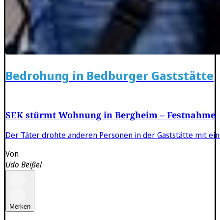
Bedrohung in Bedburger Gaststätte
SEK stürmt Wohnung in Bergheim – Festnahme
Der Täter drohte anderen Personen in der Gaststätte mit ei
Von
Udo Beißel
Merken