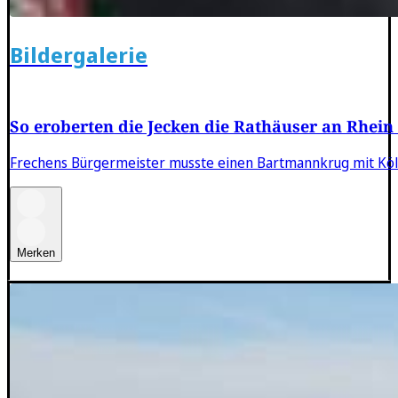
Bildergalerie
So eroberten die Jecken die Rathäuser an Rhein
Frechens Bürgermeister musste einen Bartmannkrug mit Köls
Merken