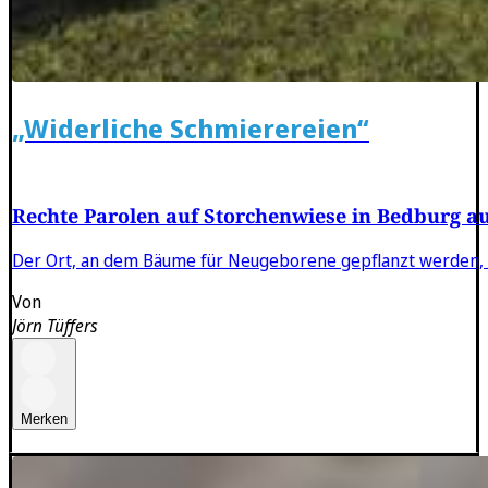
„Widerliche Schmierereien“
Rechte Parolen auf Storchenwiese in Bedburg au
Der Ort, an dem Bäume für Neugeborene gepflanzt werden, i
Von
Jörn Tüffers
Merken