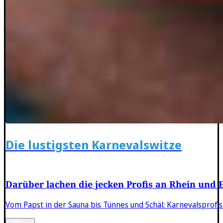
Die lustigsten Karnevalswitze
Darüber lachen die jecken Profis an Rhein und E
Vom Papst in der Sauna bis Tünnes und Schäl: Karnevalsprofi