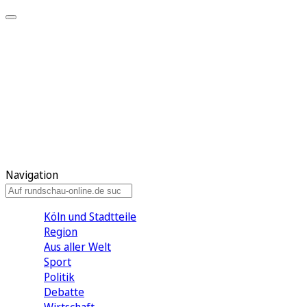
Meine KR
Meine Artikel
Meine Region
Meine Newsletter
Gewinnspiele
Mein Rundschau PLUS
Mein E-Paper
Navigation
Köln und Stadtteile
Region
Aus aller Welt
Sport
Politik
Debatte