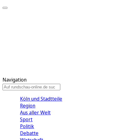
Meine KR
Meine Artikel
Meine Region
Meine Newsletter
Gewinnspiele
Mein Rundschau PLUS
Mein E-Paper
Navigation
Köln und Stadtteile
Region
Aus aller Welt
Sport
Politik
Debatte