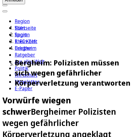
Anmelden
Region
Köln
Startseite
Sport
Region
1. FC Köln
Rhein-Erft
Erleben
Bergheim
Ratgeber
Bergheim: Polizisten müssen
Aus aller Welt
Politik
sich wegen gefährlicher
Wirtschaft
Körperverletzung verantworten
Newsletter
E-Paper
Vorwürfe wiegen
schwer
Bergheimer Polizisten
wegen gefährlicher
Körperverletzung angeklagt