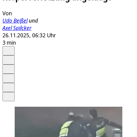
Von
Udo Beißel
und
Axel Spilcker
26.11.2025, 06:32 Uhr
3 min
Auf Google bevorzugen
Anhören
Schrift
Merken
Drucken
Teilen