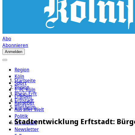
Abo
Abonnieren
Anmelden
Region
Köln
Startseite
Sport
Region
1. FC Köln
Rhein-Erft
Erleben
Erftstadt
Ratgeber
Bliesheim
Aus aller Welt
Politik
Stadtentwicklung Erftstadt: Bürg
Wirtschaft
Newsletter