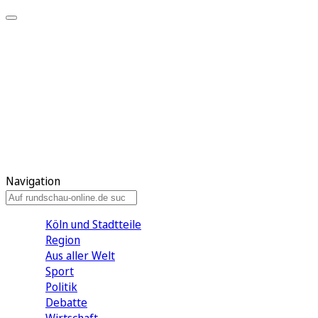
Meine KR
Meine Artikel
Meine Region
Meine Newsletter
Gewinnspiele
Mein Rundschau PLUS
Mein E-Paper
Navigation
Köln und Stadtteile
Region
Aus aller Welt
Sport
Politik
Debatte