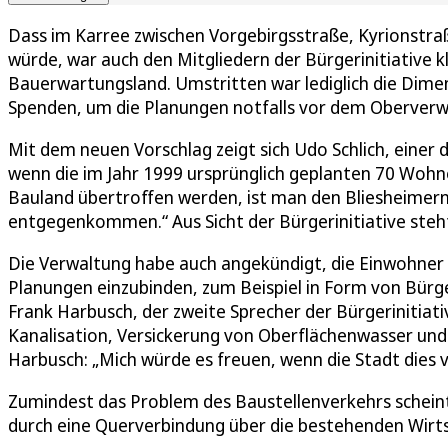
Dass im Karree zwischen Vorgebirgsstraße, Kyrionstra
würde, war auch den Mitgliedern der Bürgerinitiative k
Bauerwartungsland. Umstritten war lediglich die Dime
Spenden, um die Planungen notfalls vor dem Oberverw
Mit dem neuen Vorschlag zeigt sich Udo Schlich, einer d
wenn die im Jahr 1999 ursprünglich geplanten 70 Wohn
Bauland übertroffen werden, ist man den Bliesheimer
entgegenkommen.“ Aus Sicht der Bürgerinitiative steh
Die Verwaltung habe auch angekündigt, die Einwohner b
Planungen einzubinden, zum Beispiel in Form von Bürg
Frank Harbusch, der zweite Sprecher der Bürgerinitiat
Kanalisation, Versickerung von Oberflächenwasser un
Harbusch: „Mich würde es freuen, wenn die Stadt dies
Zumindest das Problem des Baustellenverkehrs scheint g
durch eine Querverbindung über die bestehenden Wirts