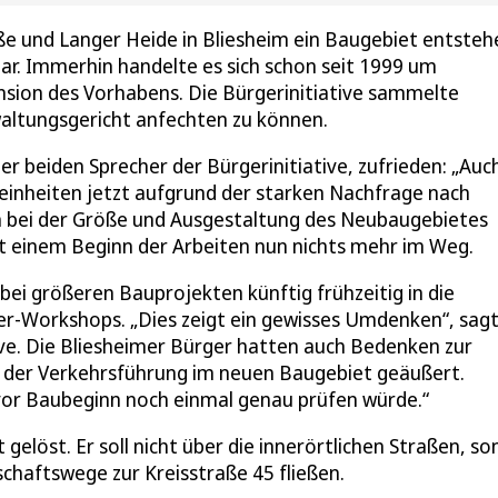
ße und Langer Heide in Bliesheim ein Baugebiet entsteh
lar. Immerhin handelte es sich schon seit 1999 um
nsion des Vorhabens. Die Bürgerinitiative sammelte
altungsgericht anfechten zu können.
er beiden Sprecher der Bürgerinitiative, zufrieden: „Auc
einheiten jetzt aufgrund der starken Nachfrage nach
n bei der Größe und Ausgestaltung des Neubaugebietes
t einem Beginn der Arbeiten nun nichts mehr im Weg.
ei größeren Bauprojekten künftig frühzeitig in die
er-Workshops. „Dies zeigt ein gewisses Umdenken“, sag
ive. Die Bliesheimer Bürger hatten auch Bedenken zur
d der Verkehrsführung im neuen Baugebiet geäußert.
 vor Baubeginn noch einmal genau prüfen würde.“
elöst. Er soll nicht über die innerörtlichen Straßen, s
chaftswege zur Kreisstraße 45 fließen.