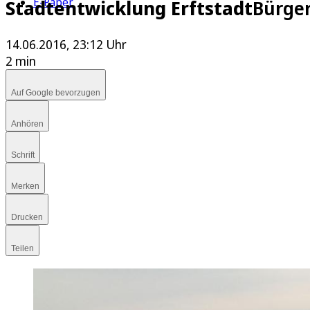
E-Paper
Stadtentwicklung Erftstadt
Bürger
14.06.2016, 23:12 Uhr
2 min
Auf Google bevorzugen
Anhören
Schrift
Merken
Drucken
Teilen