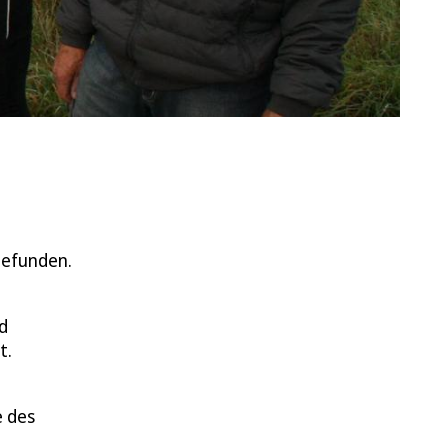
gefunden.
d
t.
e des