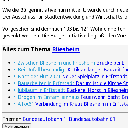
Wie die Bürgerinitiative nun mitteilt, wurde durch n
Der Ausschuss für Stadtentwicklung und Wirtschaftsf
Vorgesehen sind demnach 103 bis 121 Wohneinheiten. 
gesenkt werden. Die Bürgerinitiative begrüßt den Vors
Alles zum Thema
Bliesheim
Zwischen Bliesheim und Friesheim
Brücke bei Erf
Bei Unfall beschädigt
Kritik an langer Bauzeit fü
Nach der Flut 2021
Neuer Spielplatz in Erftstad
Bauarbeiten in Erftstadt
Darum ist die Kirche S
Jubiläum in Erftstadt
Bäckerei Horst in Bliesheim
Drogen im Einfamilienhaus
Feuerwehr löscht Bra
A1/A61
Verbindung im Kreuz Bliesheim in Erftst
Themen:
Bundesautobahn 1
Bundesautobahn 61
Mehr anzeigen