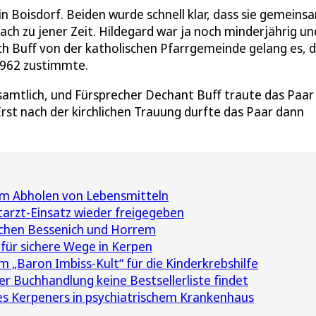
e in Boisdorf. Beiden wurde schnell klar, dass sie gemeins
ach zu jener Zeit. Hildegard war ja noch minderjährig un
h Buff von der katholischen Pfarrgemeinde gelang es, d
 1962 zustimmte.
samtlich, und Fürsprecher Dechant Buff traute das Paa
rst nach der kirchlichen Trauung durfte das Paar dann
um Abholen von Lebensmitteln
arzt-Einsatz wieder freigegeben
schen Bessenich und Horrem
für sichere Wege in Kerpen
 „Baron Imbiss-Kult“ für die Kinderkrebshilfe
 Buchhandlung keine Bestsellerliste findet
es Kerpeners in psychiatrischem Krankenhaus