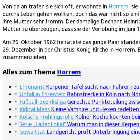
Von da an trafen sie sich oft, er wohnte in
Horrem
, si
durchs Leben gehen wollten, doch das war nicht so einf
ihre Mutter sehr fromm. Der damalige Dechant Heinric
Mutter zu überzeugen, dass sie der Verlobung im Juni
Am 26. Oktober 1962 heiratete das junge Paar stande
29. Dezember in der Christus-König-Kirche in Horrem. E
zusammenziehen.
Alles zum Thema
Horrem
Ehrenamt
Kerpener Tafel sucht nach Fahrern z
Unfall in Ehrenfeld
Bahnstrecke in Köln nach Not
Fußball-Bezirksliga
Gerechte Punkteteilung zwi
Kidical Mass
Kleine Vampire und Hexen radelten 
Kölsche Frühlingsrolle
Kölner Köche kochten beim
Serie „LadenLokal“
Warum man in dieser Kerpener
Gewalttat
Landgericht prüft Unterbringung ein