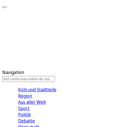
Meine KR
Meine Artikel
Meine Region
Meine Newsletter
Gewinnspiele
Mein Rundschau PLUS
Mein E-Paper
Navigation
Köln und Stadtteile
Region
Aus aller Welt
Sport
Politik
Debatte