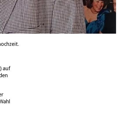
ochzeit.
) auf
 den
er
 Wahl