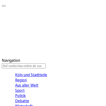
Meine KR
Meine Artikel
Meine Region
Meine Newsletter
Gewinnspiele
Mein Rundschau PLUS
Mein E-Paper
Navigation
Köln und Stadtteile
Region
Aus aller Welt
Sport
Politik
Debatte