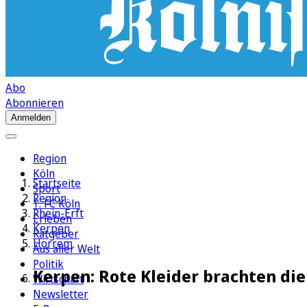
Abo
Abonnieren
Anmelden
Region
Köln
Startseite
Sport
Region
1. FC Köln
Rhein-Erft
Erleben
Kerpen
Ratgeber
Horrem
Aus aller Welt
Politik
Kerpen: Rote Kleider brachten d
Wirtschaft
Newsletter