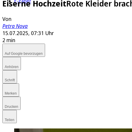
E-Paper
Eiserne Hochzeit
Rote Kleider bra
Von
Petra Nova
15.07.2025, 07:31 Uhr
2 min
Auf Google bevorzugen
Anhören
Schrift
Merken
Drucken
Teilen