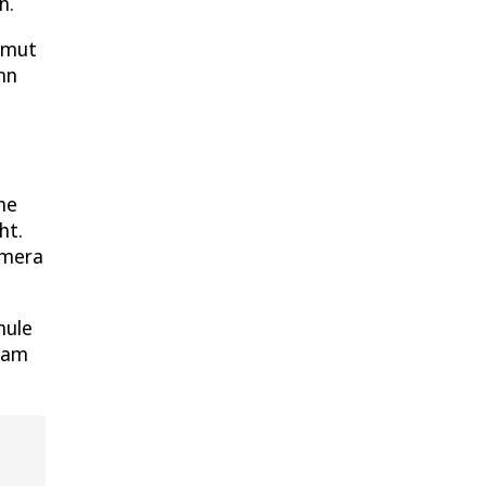
n.
elmut
nn
ne
ht.
amera
hule
 am