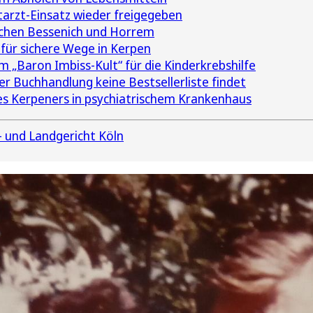
arzt-Einsatz wieder freigegeben
schen Bessenich und Horrem
für sichere Wege in Kerpen
 „Baron Imbiss-Kult“ für die Kinderkrebshilfe
 Buchhandlung keine Bestsellerliste findet
es Kerpeners in psychiatrischem Krankenhaus
 und Landgericht Köln