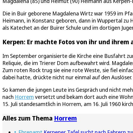
Magdalena (85) und Helmut (90) Heimann aus Kerpen-Buir
Die in Buir geborene Magdalena Wirtz war 1959 im Pfar
Heimann, in Konstanz geboren, dann in Wuppertal zu H
als Katechet an der Buirer Schule und im dortigen Jug
Kerpen: Er machte Fotos von ihr und ihrem 
Im September organisierte die Kirche eine Busfahrt zum
Reliquie, die im Trierer Dom aufbewahrt wird. Magdale
Zum roten Rock trug sie eine rote Weste, sie fiel ein
dabei hatte, drückte nicht nur einmal auf den Auslöser.
So kamen die jungen Leute ins Gespräch und nicht mehr
nach
Horrem
versetzt und bekam dort auch eine Woh
15. Juli standesamtlich in Horrem, am 16. Juli 1960 kir
Alles zum Thema
Horrem
Ehrenamt
Kerpener Tafel sucht nach Fahrern z