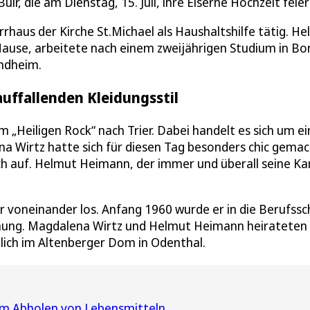
, die am Dienstag, 15. Juli, ihre Eiserne Hochzeit feier
rhaus der Kirche St.Michael als Haushaltshilfe tätig. H
ause, arbeitete nach einem zweijährigen Studium in Bo
endheim.
auffallenden Kleidungsstil
 „Heiligen Rock“ nach Trier. Dabei handelt es sich um ei
na Wirtz hatte sich für diesen Tag besonders chic gemac
fach auf. Helmut Heimann, der immer und überall seine K
 voneinander los. Anfang 1960 wurde er in die Berufssc
nung. Magdalena Wirtz und Helmut Heimann heirateten
chlich im Altenberger Dom in Odenthal.
um Abholen von Lebensmitteln