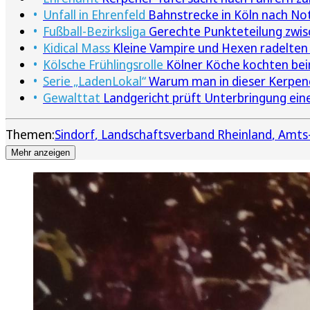
Unfall in Ehrenfeld
Bahnstrecke in Köln nach Not
Fußball-Bezirksliga
Gerechte Punkteteilung zwi
Kidical Mass
Kleine Vampire und Hexen radelten 
Kölsche Frühlingsrolle
Kölner Köche kochten beim
Serie „LadenLokal“
Warum man in dieser Kerpener
Gewalttat
Landgericht prüft Unterbringung ein
Themen:
Sindorf
Landschaftsverband Rheinland
Amts-
Mehr anzeigen