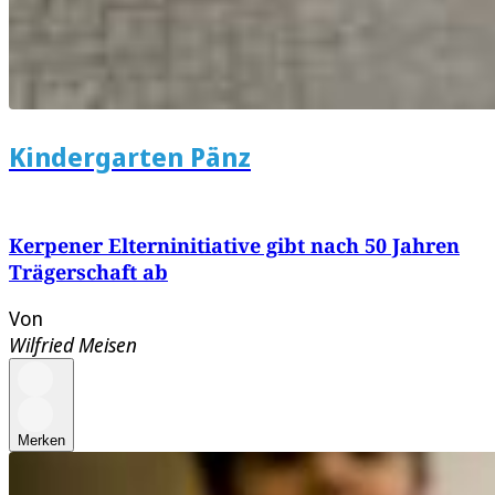
Kindergarten Pänz
Kerpener Elterninitiative gibt nach 50 Jahren
Trägerschaft ab
Von
Wilfried Meisen
Merken