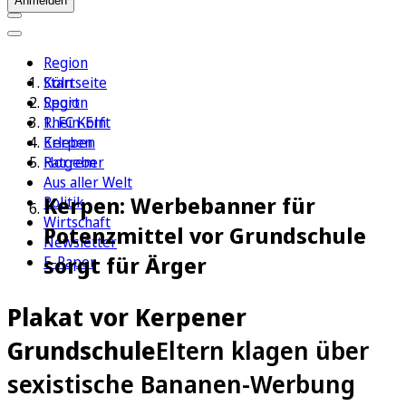
Anmelden
Region
Köln
Startseite
Sport
Region
1. FC Köln
Rhein-Erft
Erleben
Kerpen
Ratgeber
Horrem
Aus aller Welt
Kerpen: Werbebanner für
Politik
Wirtschaft
Potenzmittel vor Grundschule
Newsletter
sorgt für Ärger
E-Paper
Plakat vor Kerpener
Grundschule
Eltern klagen über
sexistische Bananen-Werbung