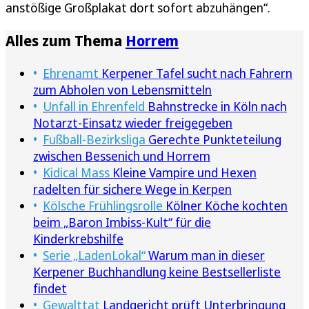
anstößige Großplakat dort sofort abzuhängen“.
Alles zum Thema
Horrem
Ehrenamt
Kerpener Tafel sucht nach Fahrern
zum Abholen von Lebensmitteln
Unfall in Ehrenfeld
Bahnstrecke in Köln nach
Notarzt-Einsatz wieder freigegeben
Fußball-Bezirksliga
Gerechte Punkteteilung
zwischen Bessenich und Horrem
Kidical Mass
Kleine Vampire und Hexen
radelten für sichere Wege in Kerpen
Kölsche Frühlingsrolle
Kölner Köche kochten
beim „Baron Imbiss-Kult“ für die
Kinderkrebshilfe
Serie „LadenLokal“
Warum man in dieser
Kerpener Buchhandlung keine Bestsellerliste
findet
Gewalttat
Landgericht prüft Unterbringung