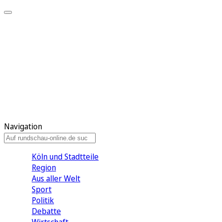
Meine KR
Meine Artikel
Meine Region
Meine Newsletter
Gewinnspiele
Mein Rundschau PLUS
Mein E-Paper
Navigation
Köln und Stadtteile
Region
Aus aller Welt
Sport
Politik
Debatte