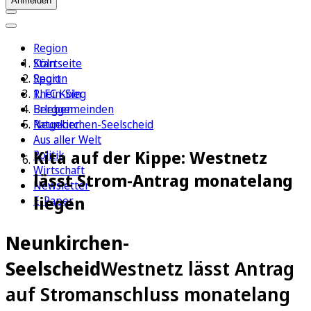
Anmelden
Region
Köln
Startseite
Sport
Region
1. FC Köln
Rhein-Sieg
Erleben
Berggemeinden
Ratgeber
Neunkirchen-Seelscheid
Aus aller Welt
Kita auf der Kippe: Westnetz
Politik
Wirtschaft
lässt Strom-Antrag monatelang
Newsletter
liegen
E-Paper
Neunkirchen-
Seelscheid
Westnetz lässt Antrag
auf Stromanschluss monatelang