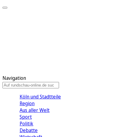
Meine KR
Meine Artikel
Meine Region
Meine Newsletter
Gewinnspiele
Mein Rundschau PLUS
Mein E-Paper
Navigation
Köln und Stadtteile
Region
Aus aller Welt
Sport
Politik
Debatte