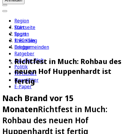
Anmelden
Region
Köln
Startseite
Sport
Region
1. FC Köln
Rhein-Sieg
Erleben
Berggemeinden
Ratgeber
Richtfest in Much: Rohbau des
Aus aller Welt
Politik
neuen Hof Huppenhardt ist
Wirtschaft
fertig
Newsletter
E-Paper
Nach Brand vor 15
Monaten
Richtfest in Much:
Rohbau des neuen Hof
Huppenhardt ist fertig