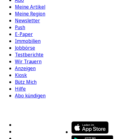
Abo
Meine Artikel
Meine Region
Newsletter
Push
E-Paper
Immobilien
Jobbörse
Testberichte
Wir Trauern
Anzeigen
Kiosk
Bütz Mich
Hilfe
Abo kündigen
FOLGEN SIE UNS
ENTDECKEN SIE UNSERE APP