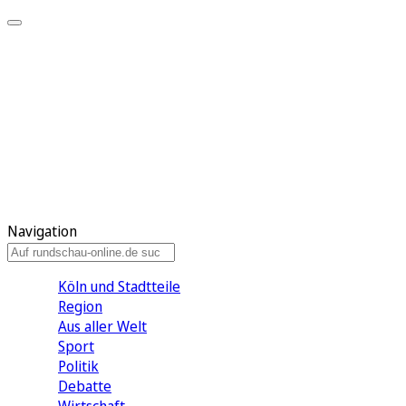
Meine KR
Meine Artikel
Meine Region
Meine Newsletter
Gewinnspiele
Mein Rundschau PLUS
Mein E-Paper
Navigation
Köln und Stadtteile
Region
Aus aller Welt
Sport
Politik
Debatte