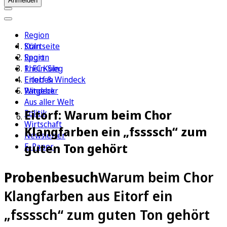
Anmelden
Region
Köln
Startseite
Sport
Region
1. FC Köln
Rhein-Sieg
Erleben
Eitorf & Windeck
Ratgeber
Windeck
Aus aller Welt
Eitorf: Warum beim Chor
Politik
Wirtschaft
Klangfarben ein „fssssch“ zum
Newsletter
guten Ton gehört
E-Paper
Probenbesuch
Warum beim Chor
Klangfarben aus Eitorf ein
„fssssch“ zum guten Ton gehört