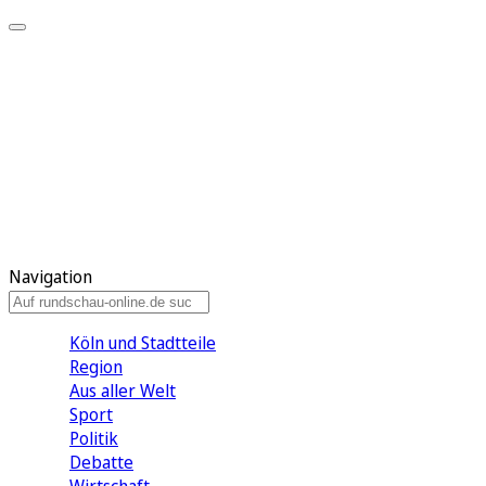
Meine KR
Meine Artikel
Meine Region
Meine Newsletter
Gewinnspiele
Mein Rundschau PLUS
Mein E-Paper
Navigation
Köln und Stadtteile
Region
Aus aller Welt
Sport
Politik
Debatte