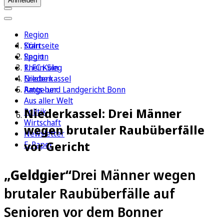
Anmelden
Region
Köln
Startseite
Sport
Region
1. FC Köln
Rhein-Sieg
Erleben
Niederkassel
Ratgeber
Amts- und Landgericht Bonn
Aus aller Welt
Niederkassel: Drei Männer
Politik
Wirtschaft
wegen brutaler Raubüberfälle
Newsletter
vor Gericht
E-Paper
„Geldgier“
Drei Männer wegen
brutaler Raubüberfälle auf
Senioren vor dem Bonner