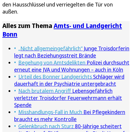
den Hausschlüssel und verriegelten die Tür von
außen.
Alles zum Thema
Amts- und Landgericht
Bonn
„Nicht allgemeingefährlich“
Junge Troisdorferin
legt nach Beziehungsstreit Brände
Begehung von Amtsdelikten
Polizei durchsucht
erneut eine JVA und Wohnungen – auch in Köln
Urteil des Bonner Landgerichts
Schläger wird
dauerhaft in der Psychiatrie untergebracht
Nach brutalem Angriff
Lebensgefährlich
verletzter Troisdorfer Feuerwehrmann erhält
Spende
Misshandlungs-Fall in Much
Bei Pflegekindern
braucht es mehr Kontrolle
Gelenkbruch nach Sturz
80-Jährige scheitert