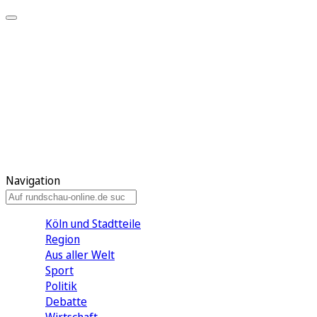
Meine KR
Meine Artikel
Meine Region
Meine Newsletter
Gewinnspiele
Mein Rundschau PLUS
Mein E-Paper
Navigation
Köln und Stadtteile
Region
Aus aller Welt
Sport
Politik
Debatte