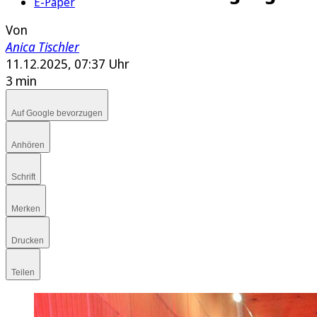
E-Paper
Von
Anica Tischler
11.12.2025, 07:37 Uhr
3 min
Auf Google bevorzugen
Anhören
Schrift
Merken
Drucken
Teilen