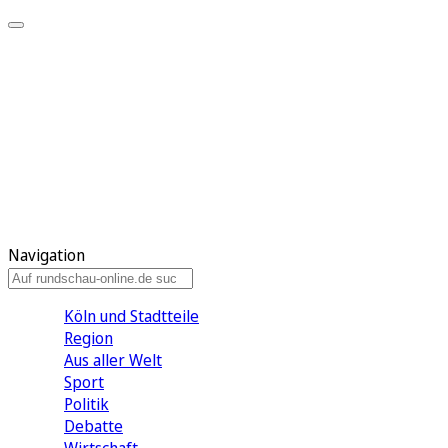
Meine KR
Meine Artikel
Meine Region
Meine Newsletter
Gewinnspiele
Mein Rundschau PLUS
Mein E-Paper
Navigation
Köln und Stadtteile
Region
Aus aller Welt
Sport
Politik
Debatte