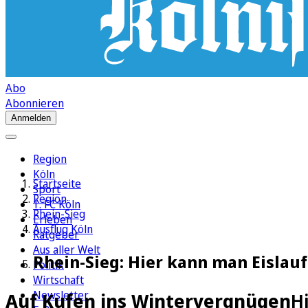
Abo
Abonnieren
Anmelden
Region
Köln
Startseite
Sport
Region
1. FC Köln
Rhein-Sieg
Erleben
Ausflug Köln
Ratgeber
Aus aller Welt
Rhein-Sieg: Hier kann man Eislau
Politik
Wirtschaft
Newsletter
Auf Kufen ins Wintervergnügen
H