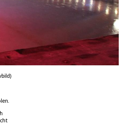
bild)
olen.
ch
icht