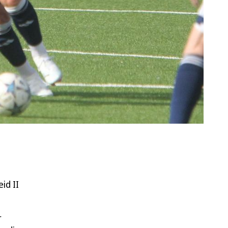
id II
r