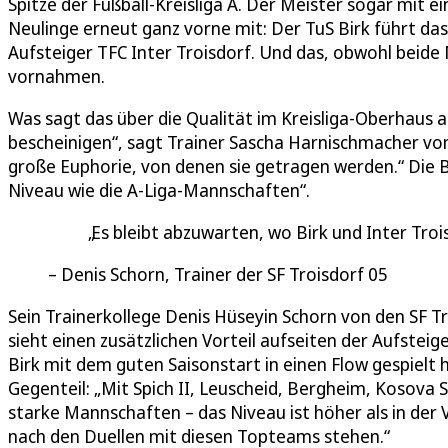
Spitze der Fußball-Kreisliga A. Der Meister sogar mit 
Neulinge erneut ganz vorne mit: Der TuS Birk führt da
Aufsteiger TFC Inter Troisdorf. Und das, obwohl be
vornahmen.
Was sagt das über die Qualität im Kreisliga-Oberhaus a
bescheinigen“, sagt Trainer Sascha Harnischmacher vom
große Euphorie, von denen sie getragen werden.“ Die B
Niveau wie die A-Liga-Mannschaften“.
Es bleibt abzuwarten, wo Birk und Inter Tr
Denis Schorn, Trainer der SF Troisdorf 05
Sein Trainerkollege Denis Hüseyin Schorn von den SF Tro
sieht einen zusätzlichen Vorteil aufseiten der Aufsteig
Birk mit dem guten Saisonstart in einen Flow gespielt h
Gegenteil: „Mit Spich II, Leuscheid, Bergheim, Kosova 
starke Mannschaften – das Niveau ist höher als in der 
nach den Duellen mit diesen Topteams stehen.“