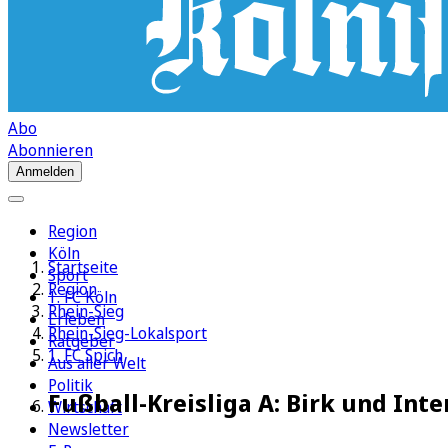
Abo
Abonnieren
Anmelden
Region
Köln
Startseite
Sport
Region
1. FC Köln
Rhein-Sieg
Erleben
Rhein-Sieg-Lokalsport
Ratgeber
1. FC Spich
Aus aller Welt
Politik
Fußball-Kreisliga A: Birk und Inte
Wirtschaft
Newsletter