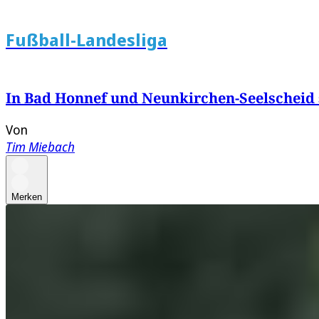
Fußball-Landesliga
In Bad Honnef und Neunkirchen-Seelscheid s
Von
Tim Miebach
Merken