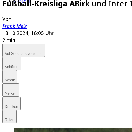
E-Paper
Fußball-Kreisliga A
Birk und Inter 
Von
Frank Melz
18.10.2024, 16:05 Uhr
2 min
Auf Google bevorzugen
Anhören
Schrift
Merken
Drucken
Teilen