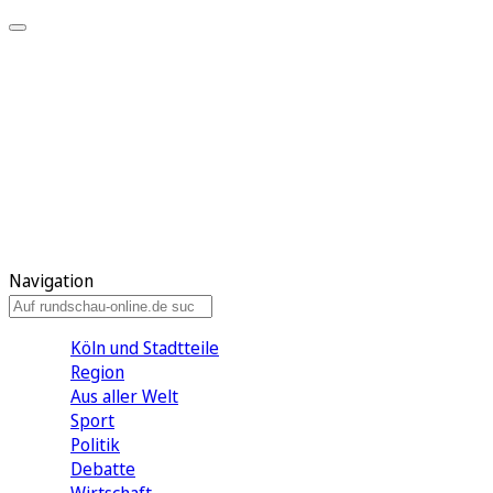
Meine KR
Meine Artikel
Meine Region
Meine Newsletter
Gewinnspiele
Mein Rundschau PLUS
Mein E-Paper
Navigation
Köln und Stadtteile
Region
Aus aller Welt
Sport
Politik
Debatte