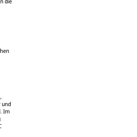
n die
chen
,
r und
l. Im
g
C