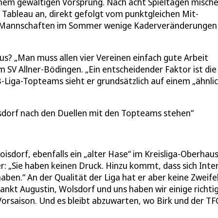
einem gewaltigen Vorsprung. Nach acht Spieltagen mische
s Tableau an, direkt gefolgt vom punktgleichen Mit-
ide Mannschaften im Sommer wenige Kaderveränderungen
us? „Man muss allen vier Vereinen einfach gute Arbeit
 SV Allner-Bödingen. „Ein entscheidender Faktor ist die
-Liga-Topteams sieht er grundsätzlich auf einem „ähnli
oisdorf nach den Duellen mit den Topteams stehen
isdorf, ebenfalls ein „alter Hase“ im Kreisliga-Oberhaus
er: „Sie haben keinen Druck. Hinzu kommt, dass sich Inte
aben.“ An der Qualität der Liga hat er aber keine Zweife
Sankt Augustin, Wolsdorf und uns haben wir einige richti
Vorsaison. Und es bleibt abzuwarten, wo Birk und der TF