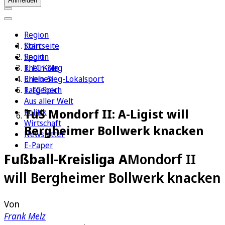
Anmelden
Region
Köln
Startseite
Sport
Region
1. FC Köln
Rhein-Sieg
Erleben
Rhein-Sieg-Lokalsport
Ratgeber
1. FC Spich
Aus aller Welt
TuS Mondorf II: A-Ligist will
Politik
Wirtschaft
Bergheimer Bollwerk knacken
Newsletter
E-Paper
Fußball-Kreisliga A
Mondorf II
will Bergheimer Bollwerk knacken
Von
Frank Melz