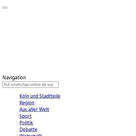
Meine KR
Meine Artikel
Meine Region
Meine Newsletter
Gewinnspiele
Mein Rundschau PLUS
Mein E-Paper
Navigation
Köln und Stadtteile
Region
Aus aller Welt
Sport
Politik
Debatte