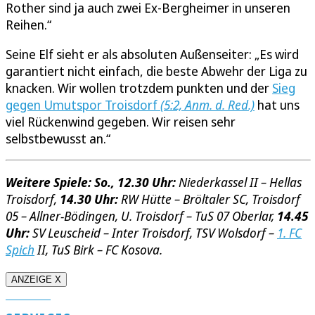
Rother sind ja auch zwei Ex-Bergheimer in unseren
Reihen.“
Seine Elf sieht er als absoluten Außenseiter: „Es wird
garantiert nicht einfach, die beste Abwehr der Liga zu
knacken. Wir wollen trotzdem punkten und der
Sieg
gegen Umutspor Troisdorf
(5:2, Anm. d. Red.)
hat uns
viel Rückenwind gegeben. Wir reisen sehr
selbstbewusst an.“
Weitere Spiele: So., 12.30 Uhr:
Niederkassel II – Hellas
Troisdorf,
14.30 Uhr:
RW Hütte – Bröltaler SC, Troisdorf
05 – Allner-Bödingen, U. Troisdorf – TuS 07 Oberlar,
14.45
Uhr:
SV Leuscheid – Inter Troisdorf, TSV Wolsdorf –
1. FC
Spich
II, TuS Birk – FC Kosova.
ANZEIGE X