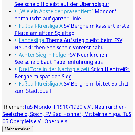
Seelscheid II bleibt auf der Überholspur
„Wie ein Absteiger präsentiert“
Mondorf
enttäuscht auf ganzer Linie
Fußball-Kreisliga A
SV Bergheim kassiert erste
Pleite am elften Spieltag
Landesliga
Thema Aufstieg bleibt beim FSV
Neunkirchen-Seelscheid vorerst tabu
Achter Sieg in Folge
FSV Neunkirchen-
Seelscheid baut Tabellenführung aus
Drei Tore in der Nachspielzeit
Spich II entreißt
Bergheim spät den Sieg
Fußball-Kreisliga A
SV Bergheim bittet Spich II
zum Stadtduell
Themen:
TuS Mondorf 1910/1920 e.V.
Neunkirchen-
Seelscheid
Spich
FV Bad Honnef
Mittelrheinliga
TuS
05 Oberpleis e.V.
Oberpleis
Mehr anzeigen