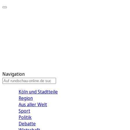
Meine KR
Meine Artikel
Meine Region
Meine Newsletter
Gewinnspiele
Mein Rundschau PLUS
Mein E-Paper
Navigation
Köln und Stadtteile
Region
Aus aller Welt
Sport
Politik
Debatte