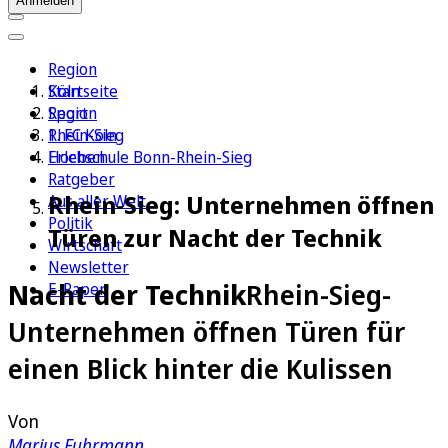
Anmelden
Region
Köln
Startseite
Sport
Region
1. FC Köln
Rhein-Sieg
Erleben
Hochschule Bonn-Rhein-Sieg
Ratgeber
Rhein-Sieg: Unternehmen öffnen
Aus aller Welt
Politik
Türen zur Nacht der Technik
Wirtschaft
Newsletter
Nacht der Technik
Rhein-Sieg-
E-Paper
Unternehmen öffnen Türen für
einen Blick hinter die Kulissen
Von
Marius Fuhrmann