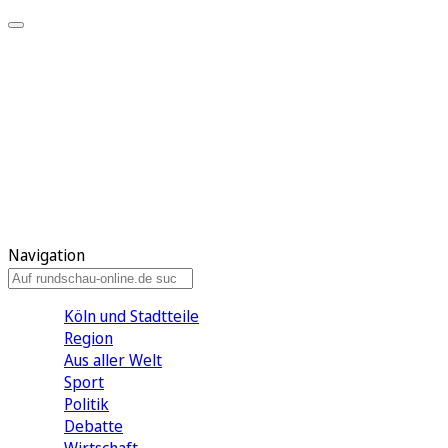
Meine KR
Meine Artikel
Meine Region
Meine Newsletter
Gewinnspiele
Mein Rundschau PLUS
Mein E-Paper
Navigation
Köln und Stadtteile
Region
Aus aller Welt
Sport
Politik
Debatte