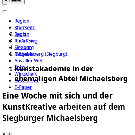
Anmelden
Region
Köln
Startseite
Sport
Region
1. FC Köln
Rhein-Sieg
Erleben
Siegburg
Ratgeber
Michaelsberg (Siegburg)
Aus aller Welt
Kunstakademie in der
Politik
Wirtschaft
ehemaligen Abtei Michaelsberg
Newsletter
E-Paper
Eine Woche mit sich und der
Kunst
Kreative arbeiten auf dem
Siegburger Michaelsberg
Von