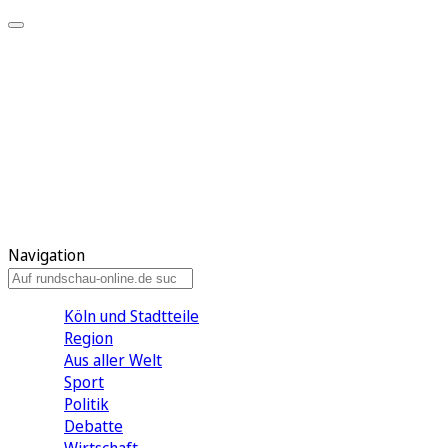
Meine KR
Meine Artikel
Meine Region
Meine Newsletter
Gewinnspiele
Mein Rundschau PLUS
Mein E-Paper
Navigation
Köln und Stadtteile
Region
Aus aller Welt
Sport
Politik
Debatte