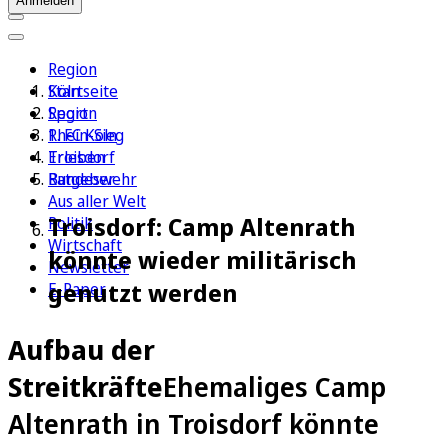
Anmelden
Region
Köln
Startseite
Sport
Region
1. FC Köln
Rhein-Sieg
Erleben
Troisdorf
Ratgeber
Bundeswehr
Aus aller Welt
Troisdorf: Camp Altenrath
Politik
Wirtschaft
könnte wieder militärisch
Newsletter
genutzt werden
E-Paper
Aufbau der
Streitkräfte
Ehemaliges Camp
Altenrath in Troisdorf könnte