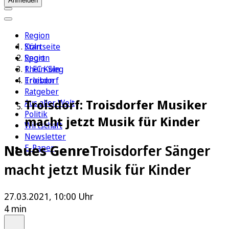
Anmelden
Region
Köln
Startseite
Sport
Region
1. FC Köln
Rhein-Sieg
Erleben
Troisdorf
Ratgeber
Troisdorf: Troisdorfer Musiker
Aus aller Welt
Politik
macht jetzt Musik für Kinder
Wirtschaft
Newsletter
Neues Genre
Troisdorfer Sänger
E-Paper
macht jetzt Musik für Kinder
27.03.2021, 10:00 Uhr
4 min
Auf Google bevorzugen