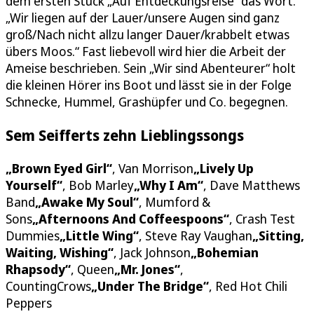
dem ersten Stück „Auf Entdeckungsreise“ das Wort.
„Wir liegen auf der Lauer/unsere Augen sind ganz
groß/Nach nicht allzu langer Dauer/krabbelt etwas
übers Moos.“ Fast liebevoll wird hier die Arbeit der
Ameise beschrieben. Sein „Wir sind Abenteurer“ holt
die kleinen Hörer ins Boot und lässt sie in der Folge
Schnecke, Hummel, Grashüpfer und Co. begegnen.
Sem Seifferts zehn Lieblingssongs
„Brown Eyed Girl“
, Van Morrison
„Lively Up
Yourself“
, Bob Marley
„Why I Am“
, Dave Matthews
Band
„Awake My Soul“
, Mumford &
Sons
„Afternoons And Coffeespoons“
, Crash Test
Dummies
„Little Wing“
, Steve Ray Vaughan
„Sitting,
Waiting, Wishing“
, Jack Johnson
„Bohemian
Rhapsody“
, Queen
„Mr. Jones“
,
CountingCrows
„Under The Bridge“
, Red Hot Chili
Peppers