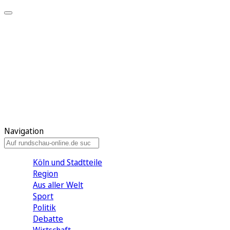
Meine KR
Meine Artikel
Meine Region
Meine Newsletter
Gewinnspiele
Mein Rundschau PLUS
Mein E-Paper
Navigation
Köln und Stadtteile
Region
Aus aller Welt
Sport
Politik
Debatte