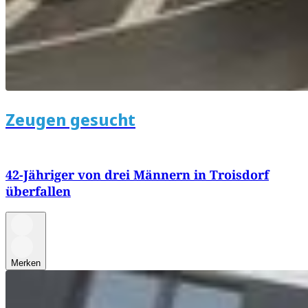
Zeugen gesucht
42-Jähriger von drei Männern in Troisdorf
überfallen
Merken