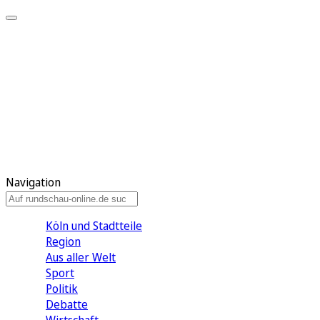
Meine KR
Meine Artikel
Meine Region
Meine Newsletter
Gewinnspiele
Mein Rundschau PLUS
Mein E-Paper
Navigation
Köln und Stadtteile
Region
Aus aller Welt
Sport
Politik
Debatte