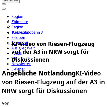
Anmelden
Region
Köln
Startseite
Sport
Region
1. FC Köln
Bundesautobahn 3
Erleben
KI-Video von Riesen-Flugzeug
Ratgeber
Aus aller Welt
auf der A3 in NRW sorgt für
Politik
Diskussionen
Wirtschaft
Newsletter
E-Paper
Angebliche Notlandung
KI-Video
von Riesen-Flugzeug auf der A3 in
NRW sorgt für Diskussionen
Von