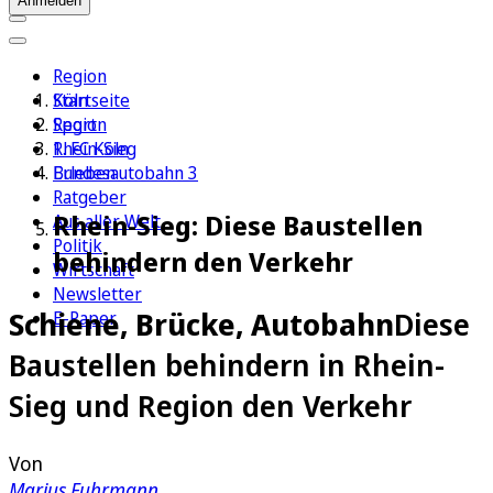
Anmelden
Region
Köln
Startseite
Sport
Region
1. FC Köln
Rhein-Sieg
Erleben
Bundesautobahn 3
Ratgeber
Rhein-Sieg: Diese Baustellen
Aus aller Welt
Politik
behindern den Verkehr
Wirtschaft
Newsletter
Schiene, Brücke, Autobahn
Diese
E-Paper
Baustellen behindern in Rhein-
Sieg und Region den Verkehr
Von
Marius Fuhrmann