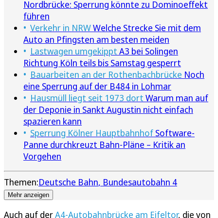
Nordbrücke: Sperrung könnte zu Dominoeffekt
führen
Verkehr in NRW
Welche Strecke Sie mit dem
Auto an Pfingsten am besten meiden
Lastwagen umgekippt
A3 bei Solingen
Richtung Köln teils bis Samstag gesperrt
Bauarbeiten an der Rothenbachbrücke
Noch
eine Sperrung auf der B484 in Lohmar
Hausmüll liegt seit 1973 dort
Warum man auf
der Deponie in Sankt Augustin nicht einfach
spazieren kann
Sperrung Kölner Hauptbahnhof
Software-
Panne durchkreuzt Bahn-Pläne – Kritik an
Vorgehen
Themen:
Deutsche Bahn
Bundesautobahn 4
Mehr anzeigen
Auch auf der
A4-Autobahnbrücke am Eifeltor
, die von