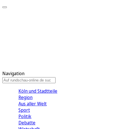
Meine KR
Meine Artikel
Meine Region
Meine Newsletter
Gewinnspiele
Mein Rundschau PLUS
Mein E-Paper
Navigation
Köln und Stadtteile
Region
Aus aller Welt
Sport
Politik
Debatte