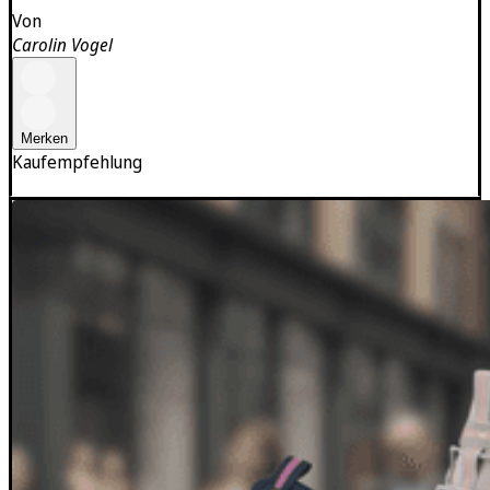
Von
Carolin Vogel
Merken
Kaufempfehlung