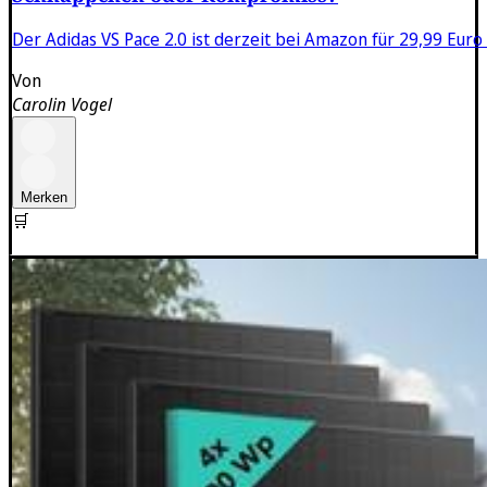
Der Adidas VS Pace 2.0 ist derzeit bei Amazon für 29,99 Euro 
Von
Carolin Vogel
Merken
🛒