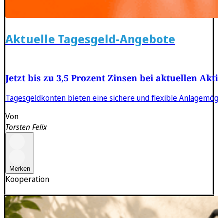
Aktuelle Tagesgeld-Angebote
Jetzt bis zu 3,5 Prozent Zinsen bei aktuellen Ak
Tagesgeldkonten bieten eine sichere und flexible Anlagemög
Von
Torsten Felix
Merken
Kooperation