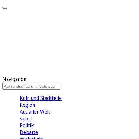
Meine KR
Meine Artikel
Meine Region
Meine Newsletter
Gewinnspiele
Mein Rundschau PLUS
Mein E-Paper
Navigation
Köln und Stadtteile
Region
Aus aller Welt
Sport
Politik
Debatte