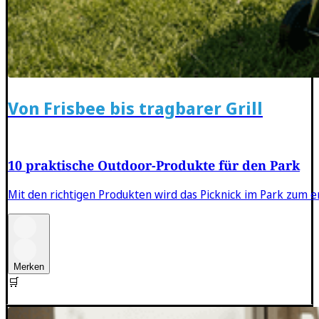
Von Frisbee bis tragbarer Grill
10 praktische Outdoor-Produkte für den Park
Mit den richtigen Produkten wird das Picknick im Park zum en
Merken
🛒