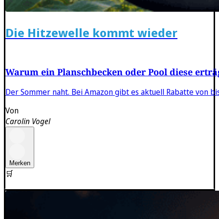
Die Hitzewelle kommt wieder
Warum ein Planschbecken oder Pool diese erträ
Der Sommer naht. Bei Amazon gibt es aktuell Rabatte von bis
Von
Carolin Vogel
Merken
🛒