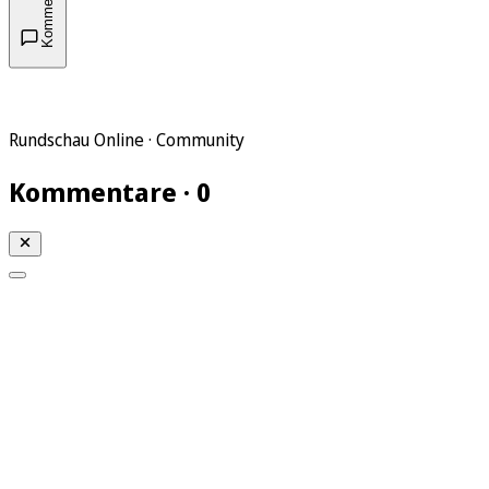
Kommentare
Rundschau Online · Community
Kommentare · 0
Meine KR
Meine Artikel
Meine Region
Meine Newsletter
Gewinnspiele
Mein Rundschau PLUS
Mein E-Paper