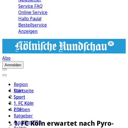
Service FAQ
Online Service
Hallo Paula!
Bestellservice
Anzeigen
Abo
Anmelden
Region
Köln
Startseite
Sport
Sport
1. FC Köln
1. FC Köln
Erleben
ZDF
Ratgeber
1. FC Köln erwartet nach Pyro-
Aus aller Welt