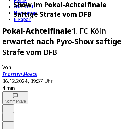
Politik
Show im Pokal-Achtelfinale
Wirtschaft
saftige Strafe vom DFB
Newsletter
E-Paper
Pokal-Achtelfinale
1. FC Köln
erwartet nach Pyro-Show saftige
Strafe vom DFB
Von
Thorsten Moeck
06.12.2024, 09:37 Uhr
4 min
Kommentare
Auf Google bevorzugen
Anhören
Schrift