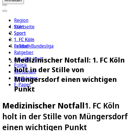
Anmelden
Region
Köln
Startseite
Sport
Sport
1. FC Köln
1. FC Köln
Erleben
Fußball-Bundesliga
Ratgeber
Medizinischer Notfall: 1. FC Köln
Aus aller Welt
Politik
holt in der Stille von
Wirtschaft
Müngersdorf einen wichtigen
Newsletter
E-Paper
Punkt
Medizinischer Notfall
1. FC Köln
holt in der Stille von Müngersdorf
einen wichtigen Punkt