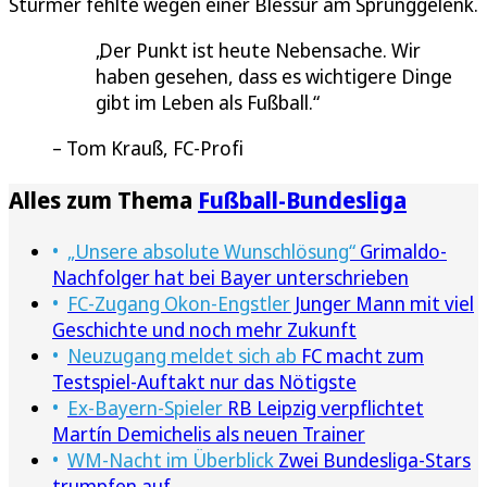
Stürmer fehlte wegen einer Blessur am Sprunggelenk.
Der Punkt ist heute Nebensache. Wir
haben gesehen, dass es wichtigere Dinge
gibt im Leben als Fußball.
Tom Krauß, FC-Profi
Alles zum Thema
Fußball-Bundesliga
„Unsere absolute Wunschlösung“
Grimaldo-
Nachfolger hat bei Bayer unterschrieben
FC-Zugang Okon-Engstler
Junger Mann mit viel
Geschichte und noch mehr Zukunft
Neuzugang meldet sich ab
FC macht zum
Testspiel-Auftakt nur das Nötigste
Ex-Bayern-Spieler
RB Leipzig verpflichtet
Martín Demichelis als neuen Trainer
WM-Nacht im Überblick
Zwei Bundesliga-Stars
trumpfen auf