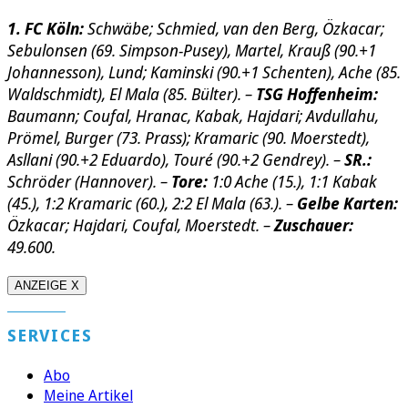
1. FC Köln:
Schwäbe; Schmied, van den Berg, Özkacar;
Sebulonsen (69. Simpson-Pusey), Martel, Krauß (90.+1
Johannesson), Lund; Kaminski (90.+1 Schenten), Ache (85.
Waldschmidt), El Mala (85. Bülter). –
TSG Hoffenheim:
Baumann; Coufal, Hranac, Kabak, Hajdari; Avdullahu,
Prömel, Burger (73. Prass); Kramaric (90. Moerstedt),
Asllani (90.+2 Eduardo), Touré (90.+2 Gendrey). –
SR.:
Schröder (Hannover). –
Tore:
1:0 Ache (15.), 1:1 Kabak
(45.), 1:2 Kramaric (60.), 2:2 El Mala (63.). –
Gelbe Karten:
Özkacar; Hajdari, Coufal, Moerstedt. –
Zuschauer:
49.600.
ANZEIGE X
SERVICES
Abo
Meine Artikel