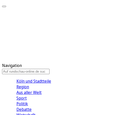
Meine KR
Meine Artikel
Meine Region
Meine Newsletter
Gewinnspiele
Mein Rundschau PLUS
Mein E-Paper
Navigation
Köln und Stadtteile
Region
Aus aller Welt
Sport
Politik
Debatte