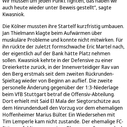
Wir müssen um jeden Punkt fighten, das haben wir
auch heute wieder unter Beweis gestellt“, sagte
Kwasniok.
Die Kölner mussten ihre Startelf kurzfristig umbauen.
Jan Thielmann klagte beim Aufwärmen über
muskuläre Probleme und konnte nicht mitwirken. Für
ihn rückte der zuletzt formschwache Eric Martel nach,
der eigentlich auf der Bank hätte Platz nehmen
sollen. Kwasniok kehrte in der Defensive zu einer
Dreierkette zurück, in der Innenverteidiger Rav van
den Berg erstmals seit dem zweiten Rückrunden-
Spieltag wieder von Beginn an auflief. Die zweite
personelle Änderung gegenüber der 1:3-Niederlage
beim VfB Stuttgart betraf die Offensiv-Abteilung.
Dort erhielt mit Said El Mala der Siegtorschütze aus
dem Hinrundenduell den Vorzug vor dem ehemaligen
Hoffenheimer Marius Bülter. Ein Wiedersehen mit
Tim Lemperle kam nicht zustande. Der ehemalige FC-