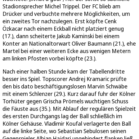
Stadionsprecher Michel Trippel. Der FC blieb am
Drücker und verbuchte mehrere Möglichkeiten, um
ein zweites Tor nachzulegen. Erst köpfte Cenk
Özkacar nach einem Eckball nicht platziert genug
(17.), dann scheiterte Jakub Kaminski bei einem
Konter an Nationaltorwart Oliver Baumann (21.), ehe
Martel bei einer weiteren Ecke aus wenigen Metern
am linken Pfosten vorbei köpfte (23.).
Nach einer halben Stunde kam der Tabellendritte
besser ins Spiel. Topscorer Andrej Kramaric prüfte
den bis dato beschäftigungslosen Marvin Schwäbe
mit einem Schlenzer (29.). Kurz darauf fuhr der Kölner
Torhüter gegen Grischa Prömels wuchtigen Schuss
die Fäuste aus (35.). Mit Ablauf der regulären Spielzeit
des ersten Durchgangs lag der Ball schließlich im
Kölner Gehäuse. Vladimir Koufal verlagerte den Ball
auf die linke Seite, wo Sebastian Sebulosen seinen
Gegenspieler Albian Hajdari ungehindert flanken ließ.