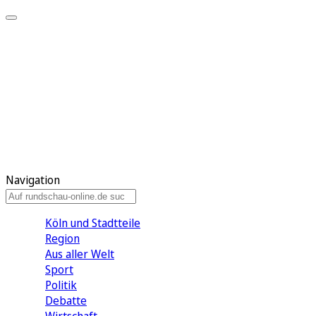
Meine KR
Meine Artikel
Meine Region
Meine Newsletter
Gewinnspiele
Mein Rundschau PLUS
Mein E-Paper
Navigation
Köln und Stadtteile
Region
Aus aller Welt
Sport
Politik
Debatte