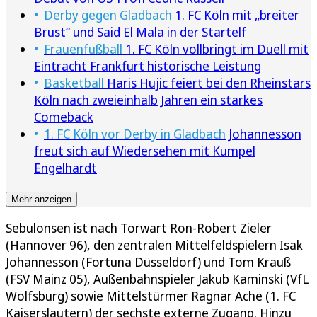
Derby gegen Gladbach
1. FC Köln mit „breiter
Brust“ und Said El Mala in der Startelf
Frauenfußball
1. FC Köln vollbringt im Duell mit
Eintracht Frankfurt historische Leistung
Basketball
Haris Hujic feiert bei den Rheinstars
Köln nach zweieinhalb Jahren ein starkes
Comeback
1. FC Köln vor Derby in Gladbach
Johannesson
freut sich auf Wiedersehen mit Kumpel
Engelhardt
Mehr anzeigen
Sebulonsen ist nach Torwart Ron-Robert Zieler
(Hannover 96), den zentralen Mittelfeldspielern Isak
Johannesson (Fortuna Düsseldorf) und Tom Krauß
(FSV Mainz 05), Außenbahnspieler Jakub Kaminski (VfL
Wolfsburg) sowie Mittelstürmer Ragnar Ache (1. FC
Kaiserslautern) der sechste externe Zugang. Hinzu