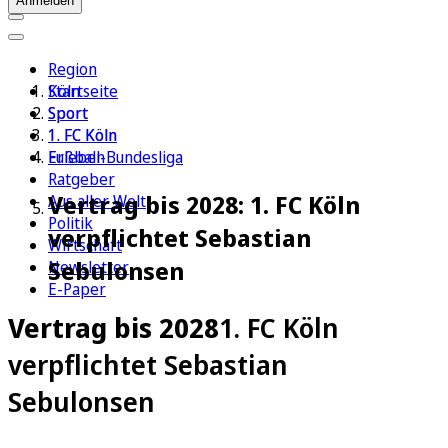
Anmelden
Region
Köln
Startseite
Sport
Sport
1. FC Köln
1. FC Köln
Erleben
Fußball-Bundesliga
Ratgeber
Vertrag bis 2028: 1. FC Köln
Aus aller Welt
Politik
verpflichtet Sebastian
Wirtschaft
Sebulonsen
Newsletter
E-Paper
Vertrag bis 2028
1. FC Köln
verpflichtet Sebastian
Sebulonsen