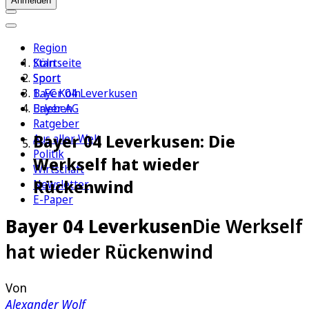
Anmelden
Region
Köln
Startseite
Sport
Sport
1. FC Köln
Bayer 04 Leverkusen
Erleben
Bayer AG
Ratgeber
Bayer 04 Leverkusen: Die
Aus aller Welt
Politik
Werkself hat wieder
Wirtschaft
Rückenwind
Newsletter
E-Paper
Bayer 04 Leverkusen
Die Werkself
hat wieder Rückenwind
Von
Alexander Wolf