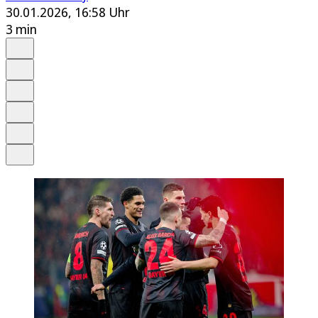
30.01.2026, 16:58 Uhr
3 min
Auf Google bevorzugen
Anhören
Schrift
Merken
Drucken
Teilen