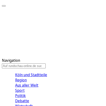
Meine KR
Meine Artikel
Meine Region
Meine Newsletter
Gewinnspiele
Mein Rundschau PLUS
Mein E-Paper
Navigation
Köln und Stadtteile
Region
Aus aller Welt
Sport
Politik
Debatte