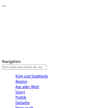
Meine KR
Meine Artikel
Meine Region
Meine Newsletter
Gewinnspiele
Mein Rundschau PLUS
Mein E-Paper
Navigation
Köln und Stadtteile
Region
Aus aller Welt
Sport
Politik
Debatte