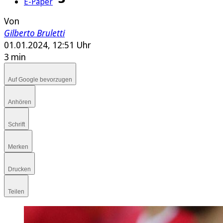
E-Paper
Von
Gilberto Bruletti
01.01.2024, 12:51 Uhr
3 min
Auf Google bevorzugen
Anhören
Schrift
Merken
Drucken
Teilen