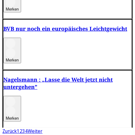
Merken
BVB nur noch ein europäisches Leichtgewicht
Merken
Nagelsmann : „Lasse die Welt jetzt nicht
untergehen”
Merken
Zurück
1
2
3
4
Weiter