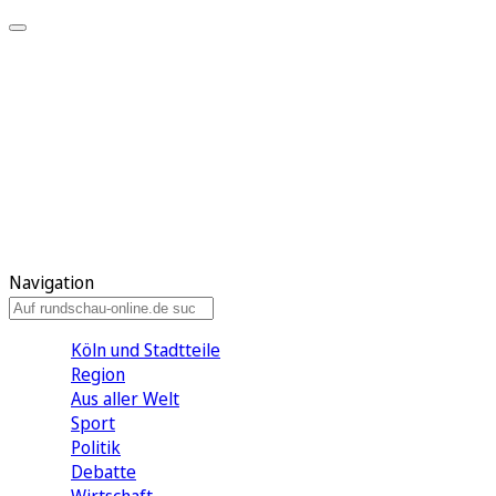
Meine KR
Meine Artikel
Meine Region
Meine Newsletter
Gewinnspiele
Mein Rundschau PLUS
Mein E-Paper
Navigation
Köln und Stadtteile
Region
Aus aller Welt
Sport
Politik
Debatte