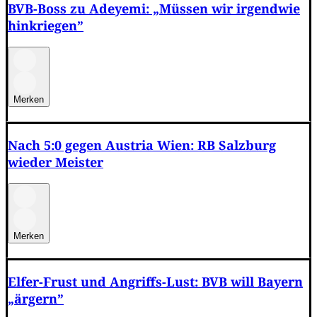
BVB-Boss zu Adeyemi: „Müssen wir irgendwie
hinkriegen”
Merken
Nach 5:0 gegen Austria Wien: RB Salzburg
wieder Meister
Merken
Elfer-Frust und Angriffs-Lust: BVB will Bayern
„ärgern”