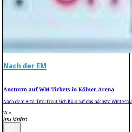
Nach der EM
Ansturm auf WM-Tickets in Kölner Arena
Nach dem Vize-Titel freut sich Köln auf das nächste Winterm
Von
Jens Meifert