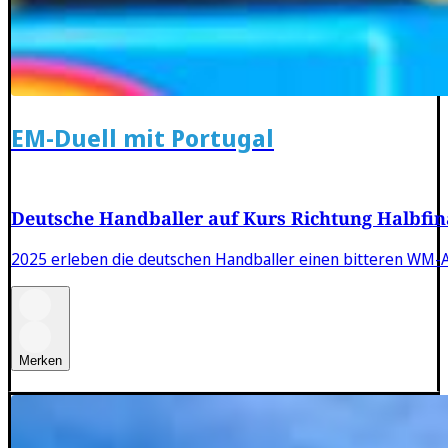
EM-Duell mit Portugal
Deutsche Handballer auf Kurs Richtung Halbfin
2025 erleben die deutschen Handballer einen bitteren WM-A
Merken