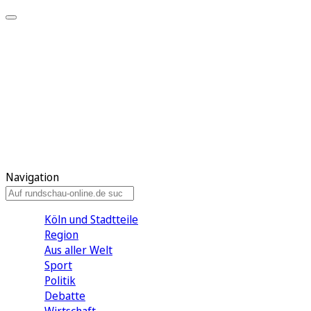
Meine KR
Meine Artikel
Meine Region
Meine Newsletter
Gewinnspiele
Mein Rundschau PLUS
Mein E-Paper
Navigation
Köln und Stadtteile
Region
Aus aller Welt
Sport
Politik
Debatte